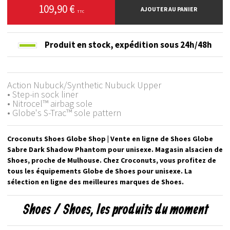
109,90 €
AJOUTER AU PANIER
TTC
Produit en stock,
expédition sous 24h/48h
Action Nubuck/Synthetic Nubuck Upper
• Step-in sock liner
• Nitrocel™ airbag sole
• Globe's S-Trac™ sole pattern
Croconuts Shoes Globe Shop | Vente en ligne de Shoes Globe
Sabre Dark Shadow Phantom pour unisexe. Magasin alsacien de
Shoes, proche de Mulhouse. Chez Croconuts, vous profitez de
tous les équipements Globe de Shoes pour unisexe. La
sélection en ligne des meilleures marques de Shoes.
Shoes / Shoes, les produits du moment