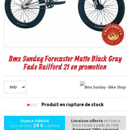
Bmx Sunday Forecaster Matte Black Gray
Fade Railford 21 en promotion
Produit en rupture de stock
Espace fidélité
Livraison offerte
en France
24 €
(hors Corse) à partir de 100€
Vous récoltez
à déduire
Paiement 100% sécurisé