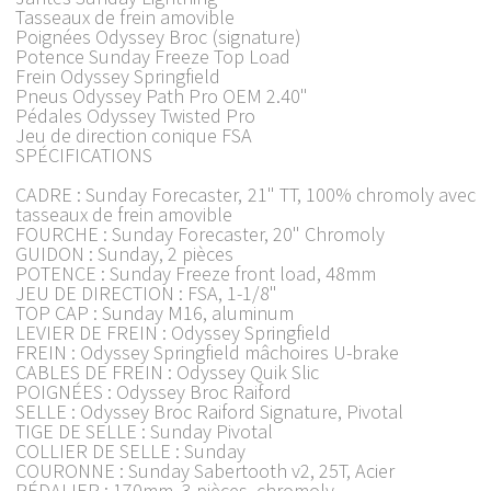
Tasseaux de frein amovible
Poignées Odyssey Broc (signature)
Potence Sunday Freeze Top Load
Frein Odyssey Springfield
Pneus Odyssey Path Pro OEM 2.40"
Pédales Odyssey Twisted Pro
Jeu de direction conique FSA
SPÉCIFICATIONS
CADRE : Sunday Forecaster, 21" TT, 100% chromoly avec
tasseaux de frein amovible
FOURCHE : Sunday Forecaster, 20" Chromoly
GUIDON : Sunday, 2 pièces
POTENCE : Sunday Freeze front load, 48mm
JEU DE DIRECTION : FSA, 1-1/8"
TOP CAP : Sunday M16, aluminum
LEVIER DE FREIN : Odyssey Springfield
FREIN : Odyssey Springfield mâchoires U-brake
CABLES DE FREIN : Odyssey Quik Slic
POIGNÉES : Odyssey Broc Raiford
SELLE : Odyssey Broc Raiford Signature, Pivotal
TIGE DE SELLE : Sunday Pivotal
COLLIER DE SELLE : Sunday
COURONNE : Sunday Sabertooth v2, 25T, Acier
PÉDALIER : 170mm, 3 pièces, chromoly