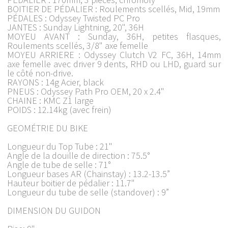
BOITIER DE PÉDALIER : Roulements scellés, Mid, 19mm
PÉDALES : Odyssey Twisted PC Pro
JANTES : Sunday Lightning, 20", 36H
MOYEU AVANT : Sunday, 36H, petites flasques,
Roulements scellés, 3/8" axe femelle
MOYEU ARRIERE : Odyssey Clutch V2 FC, 36H, 14mm
axe femelle avec driver 9 dents, RHD ou LHD, guard sur
le côté non-drive.
RAYONS : 14g Acier, black
PNEUS : Odyssey Path Pro OEM, 20 x 2.4"
CHAINE : KMC Z1 large
POIDS : 12.14kg (avec frein)
GEOMÉTRIE DU BIKE
Longueur du Top Tube : 21"
Angle de la douille de direction : 75.5°
Angle de tube de selle : 71°
Longueur bases AR (Chainstay) : 13.2-13.5”
Hauteur boitier de pédalier : 11.7"
Longueur du tube de selle (standover) : 9”
DIMENSION DU GUIDON