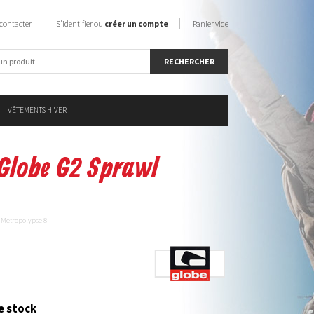
contacter
S'identifier ou
créer un compte
Panier vide
VÊTEMENTS HIVER
Globe G2 Sprawl
 Metropolypse 8
e stock