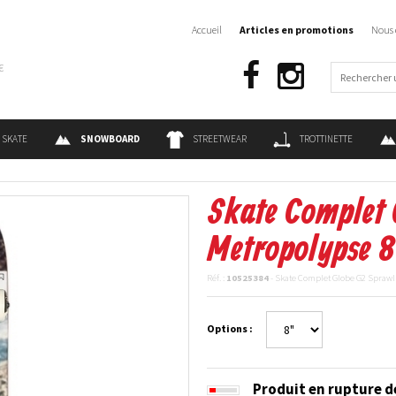
Accueil
Articles en promotions
Nous 
€
SKATE
SNOWBOARD
STREETWEAR
TROTTINETTE
Skate Complet 
Metropolypse 8
Réf. :
10525384
- Skate Complet Globe G2 Sprawl
Options :
Produit en rupture d