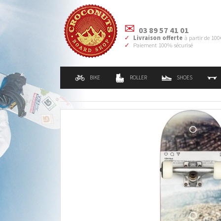
03 89 57 41 01
Livraison offerte
à partir de 100
Paiement 100% sécurisé
BIKE
ROLLER
SHOES