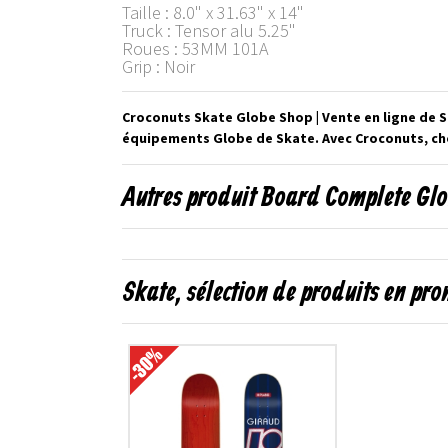
Taille : 8.0" x 31.63" x 14"
Truck : Tensor alu 5.25"
Roues : 53MM 101A
Grip : Noir
Croconuts Skate Globe Shop | Vente en ligne de 
équipements Globe de Skate. Avec Croconuts, cho
Autres produit Board Complete Glo
Skate, sélection de produits en pr