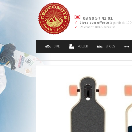
03 89 57 41 01
Livraison offerte
à partir de 100
Paiement 100% sécurisé
BIKE
ROLLER
SHOES