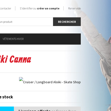
contacter
S'identifier ou
créer un compte
Panier vide
VÊTEMENTS HIVER
iki Canna
e stock