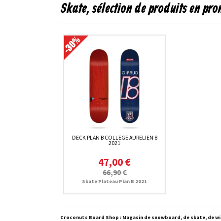
Skate, sélection de produits en pr
DECK PLAN B COLLEGE AURELIEN 8
2021
47,00 €
66,90 €
Skate Plateau Plan B 2021
Croconuts Board Shop : Magasin de snowboard, de skate, de win