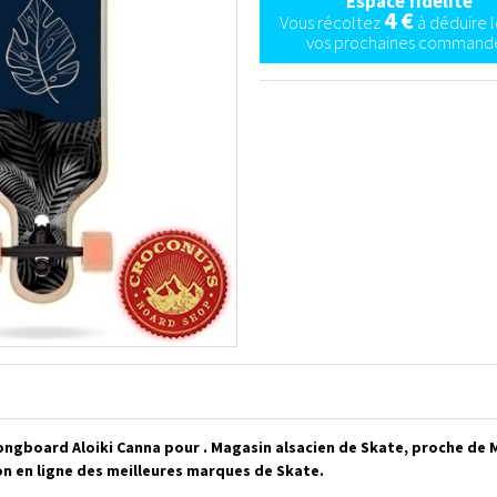
Espace fidélité
4 €
Vous récoltez
à déduire l
vos prochaines commande
Longboard Aloiki Canna pour . Magasin alsacien de Skate, proche de
on en ligne des meilleures marques de Skate.