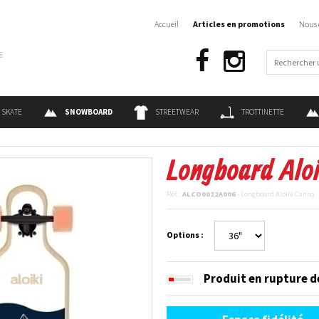
Accueil
Articles en promotions
Nous 
€
SKATE
SNOWBOARD
STREETWEAR
TROTTINETTE
Longboard Alo
Réf. :
ALCO0022A006
- Longboard Aloiki Canna
Options :
Produit en rupture d