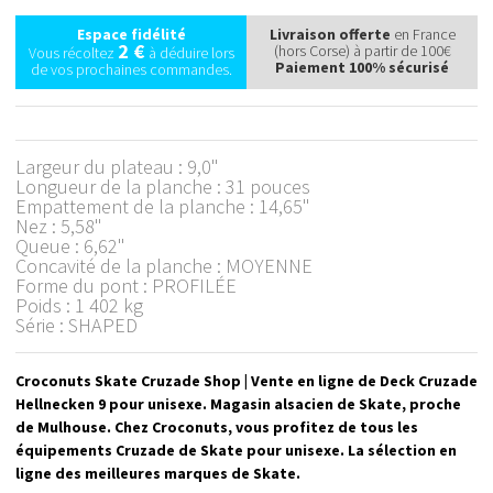
Espace fidélité
Livraison offerte
en France
2 €
(hors Corse) à partir de 100€
Vous récoltez
à déduire lors
Paiement 100% sécurisé
de vos prochaines commandes.
Largeur du plateau : 9,0"
Longueur de la planche : 31 pouces
Empattement de la planche : 14,65"
Nez : 5,58"
Queue : 6,62"
Concavité de la planche : MOYENNE
Forme du pont : PROFILÉE
Poids : 1 402 kg
Série : SHAPED
Croconuts Skate Cruzade Shop | Vente en ligne de Deck Cruzade
Hellnecken 9 pour unisexe. Magasin alsacien de Skate, proche
de Mulhouse. Chez Croconuts, vous profitez de tous les
équipements Cruzade de Skate pour unisexe. La sélection en
ligne des meilleures marques de Skate.