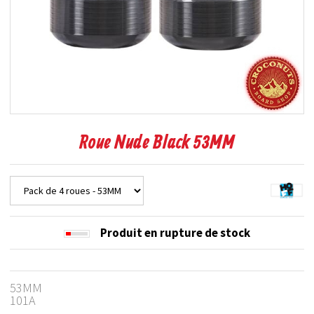
Roue Nude Black 53MM
Produit en rupture de stock
53MM
101A