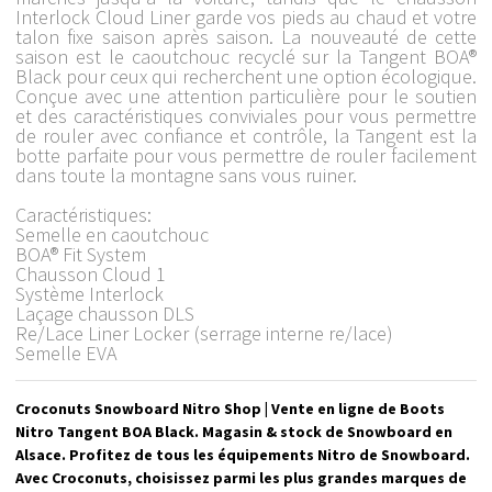
Interlock Cloud Liner garde vos pieds au chaud et votre
talon fixe saison après saison. La nouveauté de cette
saison est le caoutchouc recyclé sur la Tangent BOA®
Black pour ceux qui recherchent une option écologique.
Conçue avec une attention particulière pour le soutien
et des caractéristiques conviviales pour vous permettre
de rouler avec confiance et contrôle, la Tangent est la
botte parfaite pour vous permettre de rouler facilement
dans toute la montagne sans vous ruiner.
Caractéristiques:
Semelle en caoutchouc
BOA® Fit System
Chausson Cloud 1
Système Interlock
Laçage chausson DLS
Re/Lace Liner Locker (serrage interne re/lace)
Semelle EVA
Croconuts Snowboard Nitro Shop | Vente en ligne de Boots
Nitro Tangent BOA Black. Magasin & stock de Snowboard en
Alsace. Profitez de tous les équipements Nitro de Snowboard.
Avec Croconuts, choisissez parmi les plus grandes marques de