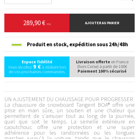
289,90 €
AJOUTER AU PANIER
TTC
Produit en stock,
expédition sous 24h/48h
Espace fidélité
Livraison offerte
en France
9 €
(hors Corse) à partir de 100€
Vous récoltez
à déduire lors
Paiement 100% sécurisé
de vos prochaines commandes.
UN AJUSTEMENT DU CHAUSSAGE POUR PROGRESSER
La chaussure de snowboard Tangent BOA® offre une
prise en main sûre, un soutien et une chaleur qui
permettent de s'amuser tout au long de la journée,
quel que soit le temps. La semelle extérieure en
caoutchouc offre une protection et une super
adhérence pour les randonnées ou les longues
marches jusqu'à la voiture, tandis que le chausson