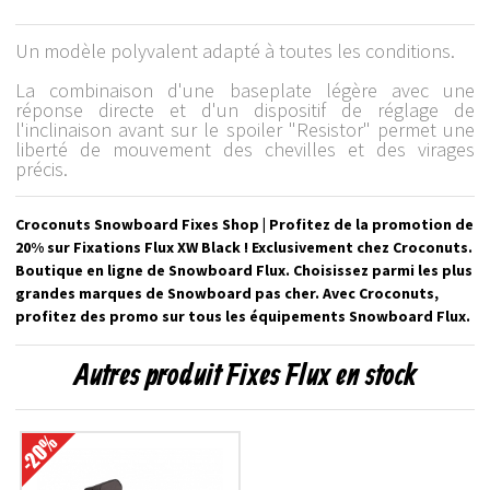
Un modèle polyvalent adapté à toutes les conditions.
La combinaison d'une baseplate légère avec une
réponse directe et d'un dispositif de réglage de
l'inclinaison avant sur le spoiler "Resistor" permet une
liberté de mouvement des chevilles et des virages
précis.
Croconuts Snowboard Fixes Shop | Profitez de la promotion de
20% sur Fixations Flux XW Black ! Exclusivement chez Croconuts.
Boutique en ligne de Snowboard Flux. Choisissez parmi les plus
grandes marques de Snowboard pas cher. Avec Croconuts,
profitez des promo sur tous les équipements Snowboard Flux.
Autres produit Fixes Flux en stock