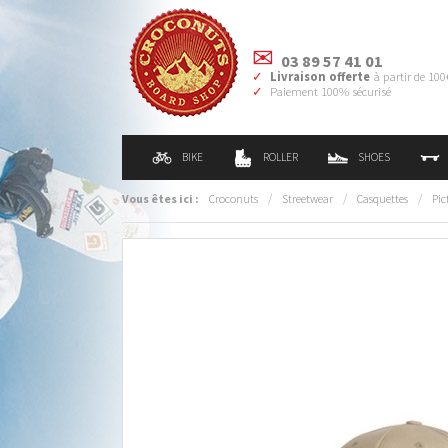
03 89 57 41 01
Livraison offerte
à partir de 100
Paiement 100% sécurisé
BIKE
ROLLER
SHOES
Vous êtes ici :
Croconuts
/
Streetwear
/
Casquettes
/
Pic