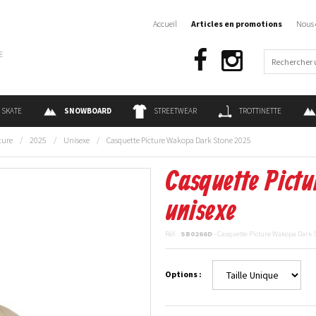
Accueil
Articles en promotions
Nous 
€
SKATE
SNOWBOARD
STREETWEAR
TROTTINETTE
ture
/
2025
/
Unisexe
/
Casquette Picture Wakopa Dark Stone 2025
Casquette Pict
unisexe
Réf. :
SB0266D
- Casquette Picture Wakopa Dark 
Options :