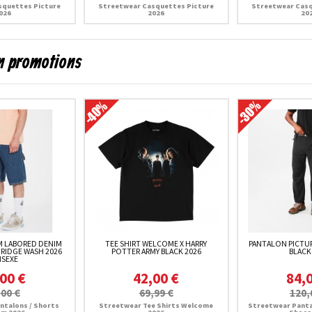
squettes Picture
Streetwear Casquettes Picture
Streetwear Casq
026
2026
20
en promotions
 LABORED DENIM
TEE SHIRT WELCOME X HARRY
PANTALON PICTU
 RIDGE WASH 2026
POTTER ARMY BLACK 2026
BLACK
ISEXE
00 €
42,00 €
84,
,00 €
69,99 €
120,
ntalons / Shorts
Streetwear Tee Shirts Welcome
Streetwear Panta