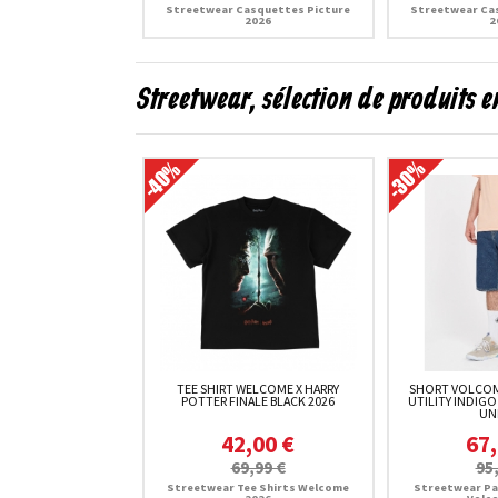
Streetwear Casquettes Picture
Streetwear Ca
2026
2
Streetwear, sélection de produits 
TEE SHIRT WELCOME X HARRY
SHORT VOLCOM
POTTER FINALE BLACK 2026
UTILITY INDIGO
UN
42,00 €
67,
69,99 €
95
Streetwear Tee Shirts Welcome
Streetwear Pa