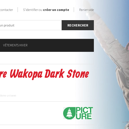
contacter
S'identifier ou
créer un compte
Panier vide
VÊTEMENTS HIVER
ure Wakopa Dark Stone
Stone unisexe