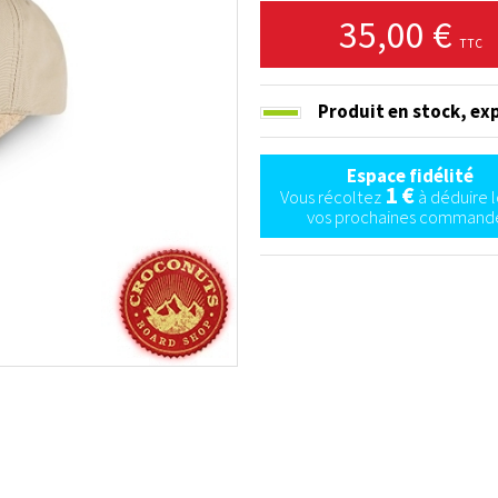
35,00 €
TTC
Produit en stock,
exp
Espace fidélité
1 €
Vous récoltez
à déduire l
vos prochaines commande