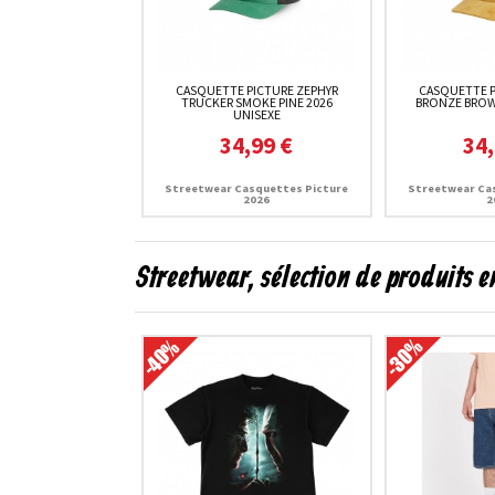
CASQUETTE PICTURE ZEPHYR
CASQUETTE 
TRUCKER SMOKE PINE 2026
BRONZE BROW
UNISEXE
34,99 €
34,
Streetwear Casquettes Picture
Streetwear Ca
2026
2
Streetwear, sélection de produits 