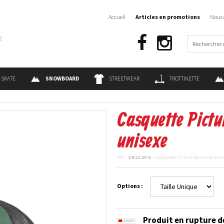
Accueil
Articles en promotions
Nous 
€
SKATE
SNOWBOARD
STREETWEAR
TROTTINETTE
Casquette Pict
unisexe
Réf. :
SB212PG
- Casquette Picture Byam Dark Gr
Options :
Produit en rupture d