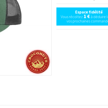
Espace fidélité
1 €
Vous récoltez
à déduire l
vos prochaines commande