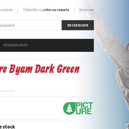
contacter
S'identifier ou
créer un compte
Panier vide
VÊTEMENTS HIVER
ure Byam Dark Green
een unisexe
e stock