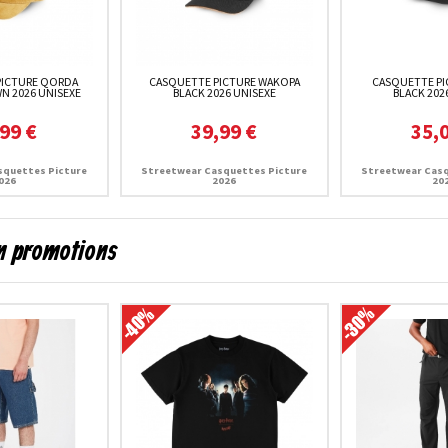
PICTURE QORDA
CASQUETTE PICTURE WAKOPA
CASQUETTE PI
N 2026 UNISEXE
BLACK 2026 UNISEXE
BLACK 202
99 €
39,99 €
35,
squettes Picture
Streetwear Casquettes Picture
Streetwear Casq
026
2026
20
en promotions