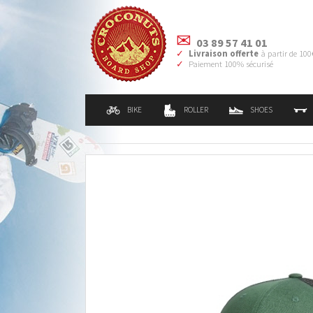
03 89 57 41 01
Livraison offerte
à partir de 100
Paiement 100% sécurisé
BIKE
ROLLER
SHOES