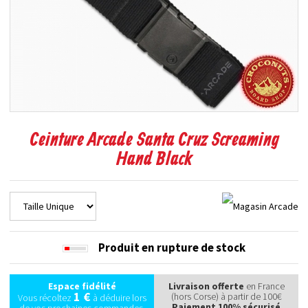
Ceinture Arcade Santa Cruz Screaming
Hand Black
Produit en rupture de stock
Espace fidélité
Livraison offerte
en France
1 €
(hors Corse) à partir de 100€
Vous récoltez
à déduire lors
Paiement 100% sécurisé