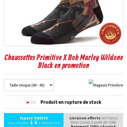
Chaussettes Primitive X Bob Marley Wildone
Black en promotion
Produit en rupture de stock
Espace fidélité
Livraison offerte
en France
1 €
(hors Corse) à partir de 100€
Vous récoltez
à déduire lors
Paiement 100% sécurisé