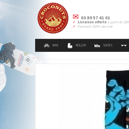
03 89 57 41 01
Livraison offerte
à partir de 100
Paiement 100% sécurisé
BIKE
ROLLER
SHOES