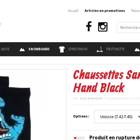
Accueil
Articles en promotions
Nous 
€
SKATE
SNOWBOARD
STREETWEAR
TROTTINETTE
Chaussettes Sa
Hand Black
Réf. :
SCA-SCK-0107
- Chaussettes Santa Cruz 
Options :
Produit en rupture d