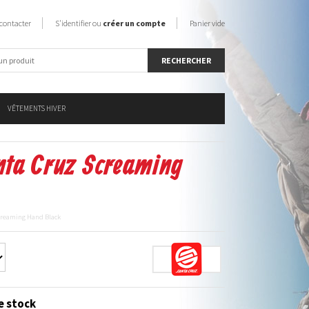
contacter
S'identifier ou
créer un compte
Panier vide
VÊTEMENTS HIVER
nta Cruz Screaming
Screaming Hand Black
e stock