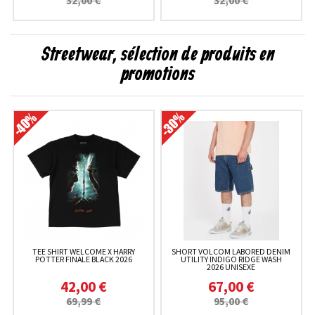
32,00 €
32,00 €
Streetwear, sélection de produits en
promotions
TEE SHIRT WELCOME X HARRY
SHORT VOLCOM LABORED DENIM
POTTER FINALE BLACK 2026
UTILITY INDIGO RIDGE WASH
2026 UNISEXE
42,00 €
67,00 €
69,99 €
95,00 €