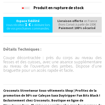
Produit en rupture de stock
Espace fidélité
Livraison offerte
en France
1 €
(hors Corse) à partir de 100€
Vous récoltez
à déduire lors
Paiement 100% sécurisé
de vos prochaines commandes.
Détails Techniques :
Coupe décontractée : près du corps au niveau des
fesses et des cuisses, avec une aisance supplémentaire
au niveau de l'ouverture des jambes. Dispose d'une
braguette pour un accès rapide et facile.
Croconuts Streetwear Sous-vêtements Shop | Profitez de la
promotion de 50% sur Caleçon Saxx Daytripper Fun Bits Black !
Exclusivement chez Croconuts. Boutique en ligne de