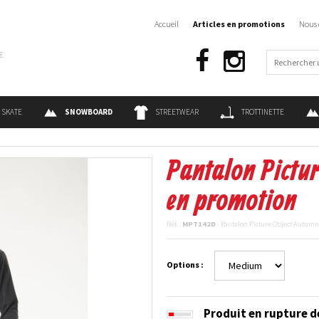
Accueil
Articles en promotions
Nous 
€
SKATE
SNOWBOARD
STREETWEAR
TROTTINETTE
Pantalon Pictu
en promotion
Réf. :
MPT142D
- Pantalon Picture Object Autum
Options :
Produit en rupture d