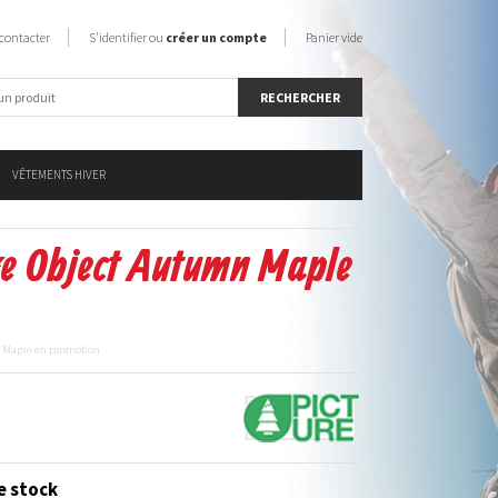
contacter
S'identifier ou
créer un compte
Panier vide
VÊTEMENTS HIVER
re Object Autumn Maple
n Maple en promotion
e stock