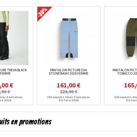
URE TREVA BLACK
PANTALON PICTURE EXA
PANTALON PICT
 FEMME
STONEWASH 2026 FEMME
TOBACCO 20
,00 €
161,00 €
165,
,90 €
229,90 €
iver Pantalons
Vêtements Hiver Pantalons
Vêtements Hiv
re 2026
Picture 2026
Pictur
uits en promotions