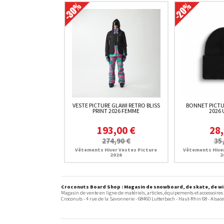
VESTE PICTURE GLAWI RETRO BLISS
BONNET PICTU
PRINT 2026 FEMME
2026 
193,00 €
28,
274,90 €
35
Vêtements Hiver Vestes Picture
Vêtements Hive
2026
2
Croconuts Board Shop : Magasin de snowboard, de skate, de win
Magasin de vente en ligne de matériels, articles, équipements et accessoires
Croconuts -
4 rue de la Savonnerie
-
68460
Lutterbach
- Haut-Rhin 68 -
Alsace