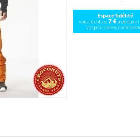
Espace fidélité
7 €
Vous récoltez
à déduire l
vos prochaines commande