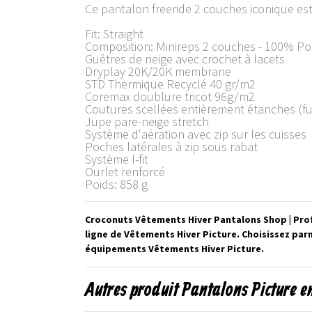
Ce pantalon freeride 2 couches iconique est
Fit: Straight
Composition: Minireps 2 couches - 100% Pol
Guêtres de neige avec crochet à lacets
Dryplay 20K/20K membrane
STD Thermique Recyclé 40 gr/m2
Coremax doublure tricot 96g/m2
Coutures scellées entièrement étanches (f
Jupe pare-neige stretch
Système d'aération avec zip sur les cuisses
Poches latérales à zip sous rabat
Système I-fit
Ourlet renforcé
Poids: 858 g
Croconuts Vêtements Hiver Pantalons Shop | Prof
ligne de Vêtements Hiver Picture. Choisissez par
équipements Vêtements Hiver Picture.
Autres produit Pantalons Picture e