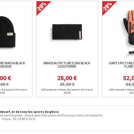
RE MAYOA BLACK
BANDEAU PICTURE EZAH BLACK
GANTS PICTURE
UNISEXE
2026 FEMME
FLARE
00 €
28,00 €
52,
,00 €
35,00 €
64,9
r Bonnets Picture
Vêtements Hiver Bonnets Picture
Vêtements Hiver
026
2026
20
dsurf, et de tous les sports de glisse
 de sport de glisse - Shop & stock situé proche de Mulhouse, Colmar et Guebwiller
-
France
- Tél :
03 89 57 41 01