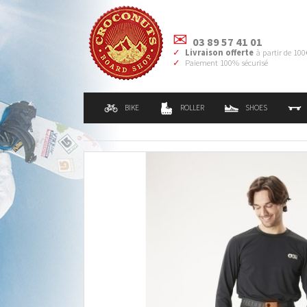
03 89 57 41 01
Livraison offerte
à partir de 100
Paiement 100% sécurisé
BIKE
ROLLER
SHOES