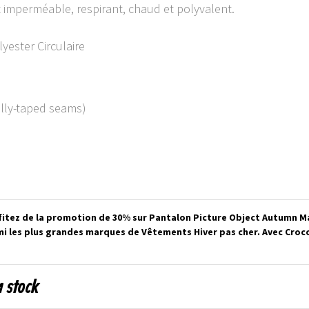
 imperméable, respirant, chaud et polyvalent.
yester Circulaire
ully-taped seams)
itez de la promotion de 30% sur Pantalon Picture Object Autumn Ma
mi les plus grandes marques de Vêtements Hiver pas cher. Avec Croc
n stock