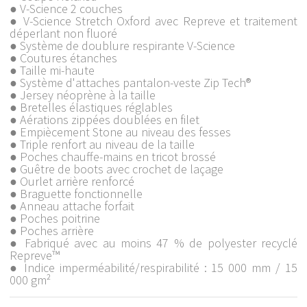
● V-Science 2 couches
● V-Science Stretch Oxford avec Repreve et traitement
déperlant non fluoré
● Système de doublure respirante V-Science
● Coutures étanches
● Taille mi-haute
● Système d'attaches pantalon-veste Zip Tech®
● Jersey néoprène à la taille
● Bretelles élastiques réglables
● Aérations zippées doublées en filet
● Empiècement Stone au niveau des fesses
● Triple renfort au niveau de la taille
● Poches chauffe-mains en tricot brossé
● Guêtre de boots avec crochet de laçage
● Ourlet arrière renforcé
● Braguette fonctionnelle
● Anneau attache forfait
● Poches poitrine
● Poches arrière
● Fabriqué avec au moins 47 % de polyester recyclé
Repreve™
● Indice imperméabilité/respirabilité : 15 000 mm / 15
000 gm²