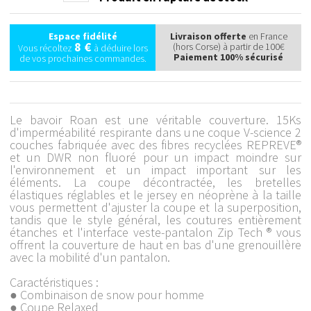
Espace fidélité
Livraison offerte
en France
8 €
(hors Corse) à partir de 100€
Vous récoltez
à déduire lors
Paiement 100% sécurisé
de vos prochaines commandes.
Le bavoir Roan est une véritable couverture. 15Ks
d'imperméabilité respirante dans une coque V-science 2
couches fabriquée avec des fibres recyclées REPREVE®
et un DWR non fluoré pour un impact moindre sur
l'environnement et un impact important sur les
éléments. La coupe décontractée, les bretelles
élastiques réglables et le jersey en néoprène à la taille
vous permettent d'ajuster la coupe et la superposition,
tandis que le style général, les coutures entièrement
étanches et l'interface veste-pantalon Zip Tech ® vous
offrent la couverture de haut en bas d'une grenouillère
avec la mobilité d'un pantalon.
Caractéristiques :
● Combinaison de snow pour homme
● Coupe Relaxed