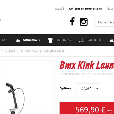
Accueil
Articles en promotions
Nous 
€
SKATE
SNOWBOARD
STREETWEAR
TROTTINETTE
/
Unisexe
/
Bmx Kink Launch Trans Black 2025
Bmx Kink Launc
Réf. :
K420BLK26
- Bmx Kink Launch Trans Black
Options :
569,90 €
TTC