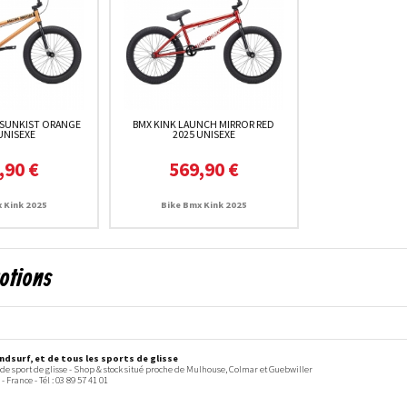
 SUNKIST ORANGE
BMX KINK LAUNCH MIRROR RED
UNISEXE
2025 UNISEXE
,90 €
569,90 €
 Kink 2025
Bike Bmx Kink 2025
motions
dsurf, et de tous les sports de glisse
 de sport de glisse - Shop & stock situé proche de Mulhouse, Colmar et Guebwiller
-
France
- Tél :
03 89 57 41 01