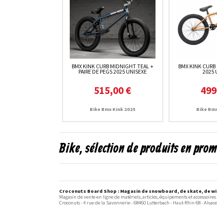
BMX KINK CURB MIDNIGHT TEAL +
BMX KINK CURB
PAIRE DE PEGS 2025 UNISEXE
2025 
515,00 €
499
Bike Bmx Kink 2025
Bike Bmx
Bike, sélection de produits en pro
Croconuts Board Shop : Magasin de snowboard, de skate, de win
Magasin de vente en ligne de matériels, articles, équipements et accessoires
Croconuts -
4 rue de la Savonnerie
-
68460
Lutterbach
- Haut-Rhin 68 -
Alsace