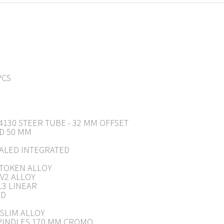
PCS
4130 STEER TUBE - 32 MM OFFSET
D 50 MM
EALED INTEGRATED
 TOKEN ALLOY
 V2 ALLOY
L3 LINEAR
ID
M
 SLIM ALLOY
SPINDLES 170 MM CROMO