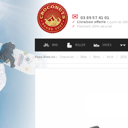
03 89 57 41 01
Livraison offerte
à partir de 100
Paiement 100% sécurisé
BIKE
ROLLER
SHOES
Vous êtes ici :
Croconuts
/
Bike
/
Bmx
/
Kink
/
2025