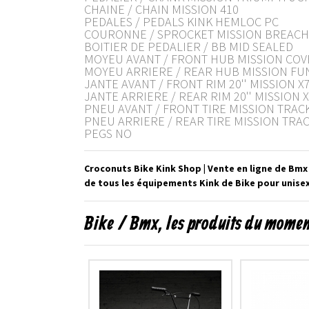
CHAINE / CHAIN MISSION 410
PEDALES / PEDALS KINK HEMLOC PC
COURONNE / SPROCKET MISSION BREACH 
BOITIER DE PEDALIER / BB MID SEALED
MOYEU AVANT / FRONT HUB MISSION COVER
MOYEU ARRIERE / REAR HUB MISSION FUNCT
JANTE AVANT / FRONT RIM 20'' MISSION X7 
JANTE ARRIERE / REAR RIM 20'' MISSION X7
PNEU AVANT / FRONT TIRE MISSION TRACKER 
PNEU ARRIERE / REAR TIRE MISSION TRACKER
PEGS NO
Croconuts Bike Kink Shop | Vente en ligne de Bmx
de tous les équipements Kink de Bike pour unisex
Bike / Bmx, les produits du mome