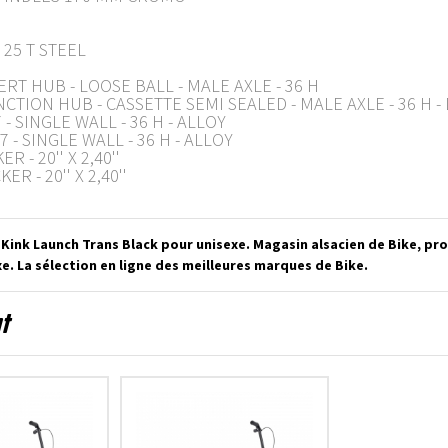
25 T STEEL
T HUB - LOOSE BALL - MALE AXLE - 36 H
ION HUB - CASSETTE SEMI SEALED - MALE AXLE - 36 H - 
- SINGLE WALL - 36 H - ALLOY
 - SINGLE WALL - 36 H - ALLOY
- 20'' X 2,40''
 - 20'' X 2,40''
 Kink Launch Trans Black pour unisexe. Magasin alsacien de Bike, pr
e. La sélection en ligne des meilleures marques de Bike.
nt