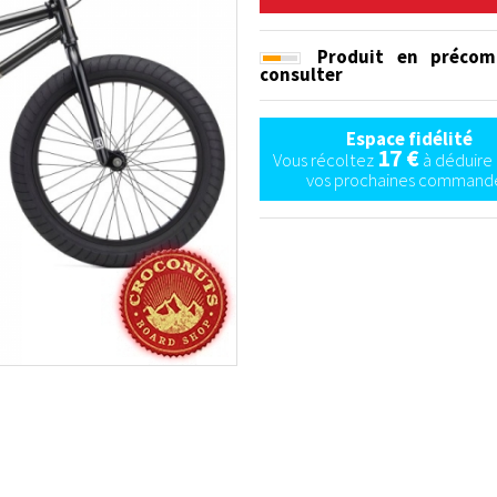
Produit en précom
consulter
Espace fidélité
17 €
Vous récoltez
à déduire 
vos prochaines commande