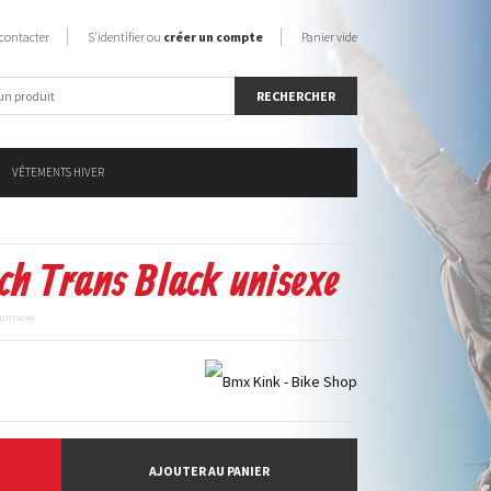
contacter
S'identifier ou
créer un compte
Panier vide
VÊTEMENTS HIVER
h Trans Black unisexe
 unisexe
AJOUTER AU PANIER