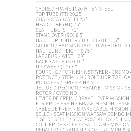
CADRE / FRAME 1020 HITEN STEEL
TOP TUBE (TT) 20,25''
CHAIN STAY (CS) 13,25''
HEAD TUBE (HT) 75°
SEAT TUBE (ST) 71°
STAND OVER (SO) 8,5''
HAUTEUR BOITIER / BB HEIGHT 11,6''
GUIDON / BAR KINK T875 - 1020 HITEN - 2 
HAUTEUR / HEIGHT 8,75''
LARGEUR / WIDTH 29''
BACK SWEEP (BS) 10 °
UP SWEEP (US) 3 °
FOURCHE / FORK KINK STRYKER - CROMO 
POTENCE / STEM KINK BOLD HDR TOPLOA
POIGNEES / GRIPS KINK ACE
JEU DE DIRECTION / HEADSET MISSION S
ROTOR / GYRO NO
LEVIER DE FREIN / BRAKE LEVER MISSION
ETRIER DE FREIN / BRAKE MISSION CEASE
CABLE DE FREIN / BRAKE CABLE MISSION 
SELLE / SEAT MISSION WARSAW COMBO M
TIGE DE SELLE / SEAT POST ALLOY 25,4 M
COLLIER DE SELLE / SEAT CLAMP MISSION
PEDALIER / CRANK MISSION TRIUMPH 8 