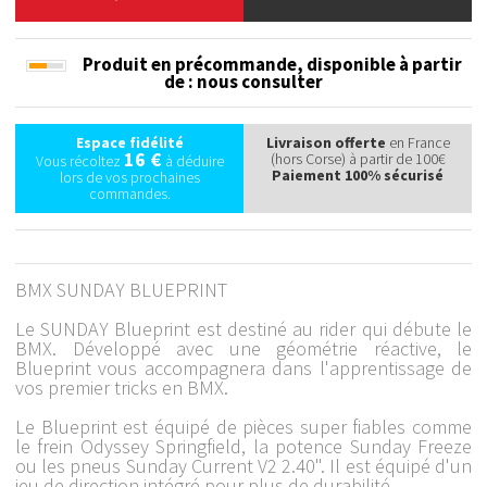
Produit en précommande, disponible à partir
de
: nous consulter
Espace fidélité
Livraison offerte
en France
16 €
(hors Corse) à partir de 100€
Vous récoltez
à déduire
Paiement 100% sécurisé
lors de vos prochaines
commandes.
BMX SUNDAY BLUEPRINT
Le SUNDAY Blueprint est destiné au rider qui débute le
BMX. Développé avec une géométrie réactive, le
Blueprint vous accompagnera dans l'apprentissage de
vos premier tricks en BMX.
Le Blueprint est équipé de pièces super fiables comme
le frein Odyssey Springfield, la potence Sunday Freeze
ou les pneus Sunday Current V2 2.40". Il est équipé d'un
jeu de direction intégré pour plus de durabilité.