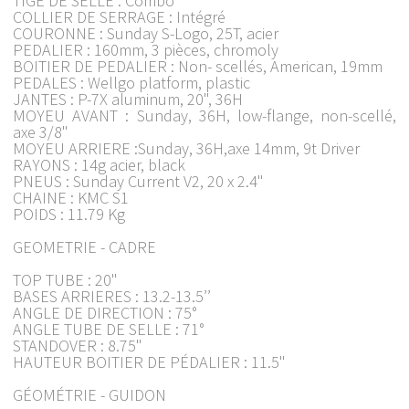
TIGE DE SELLE : Combo
COLLIER DE SERRAGE : Intégré
COURONNE : Sunday S-Logo, 25T, acier
PEDALIER : 160mm, 3 pièces, chromoly
BOITIER DE PEDALIER : Non- scellés, American, 19mm
PEDALES : Wellgo platform, plastic
JANTES : P-7X aluminum, 20", 36H
MOYEU AVANT : Sunday, 36H, low-flange, non-scellé,
axe 3/8"
MOYEU ARRIERE :Sunday, 36H,axe 14mm, 9t Driver
RAYONS : 14g acier, black
PNEUS : Sunday Current V2, 20 x 2.4"
CHAINE : KMC S1
POIDS : 11.79 Kg
GEOMETRIE - CADRE
TOP TUBE : 20"
BASES ARRIERES : 13.2-13.5’’
ANGLE DE DIRECTION : 75°
ANGLE TUBE DE SELLE : 71°
STANDOVER : 8.75"
HAUTEUR BOITIER DE PÉDALIER : 11.5"
GÉOMÉTRIE - GUIDON