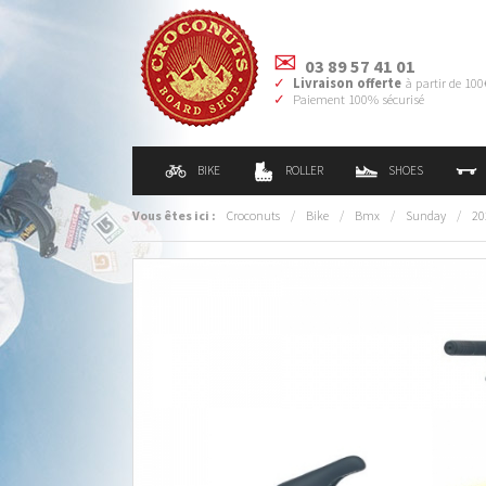
03 89 57 41 01
Livraison offerte
à partir de 100
Paiement 100% sécurisé
BIKE
ROLLER
SHOES
Vous êtes ici :
Croconuts
/
Bike
/
Bmx
/
Sunday
/
20