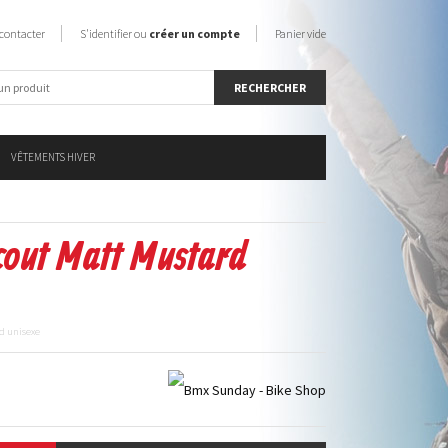
contacter
S'identifier ou
créer un compte
Panier vide
VÊTEMENTS HIVER
out Matt Mustard
d unisexe