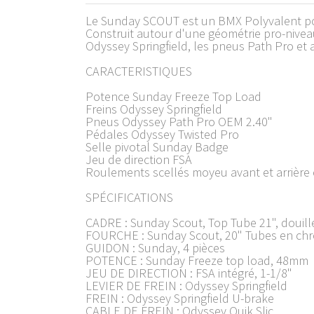
Le Sunday SCOUT est un BMX Polyvalent pou
Construit autour d'une géométrie pro-nivea
Odyssey Springfield, les pneus Path Pro et
CARACTERISTIQUES
Potence Sunday Freeze Top Load
Freins Odyssey Springfield
Pneus Odyssey Path Pro OEM 2.40"
Pédales Odyssey Twisted Pro
Selle pivotal Sunday Badge
Jeu de direction FSA
Roulements scellés moyeu avant et arrière
SPÉCIFICATIONS
CADRE : Sunday Scout, Top Tube 21", douill
FOURCHE : Sunday Scout, 20" Tubes en ch
GUIDON : Sunday, 4 pièces
POTENCE : Sunday Freeze top load, 48mm
JEU DE DIRECTION : FSA intégré, 1-1/8"
LEVIER DE FREIN : Odyssey Springfield
FREIN : Odyssey Springfield U-brake
CABLE DE FREIN : Odyssey Quik Slic