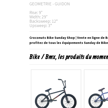
GEOMETRIE - GUIDON
Rise: 9"
Width: 29"
Backsweep: 12°
Upsweep: 3°
Croconuts Bike Sunday Shop | Vente en ligne de 
profitez de tous les équipements Sunday de Bike 
Bike / Bmx, les produits du mome