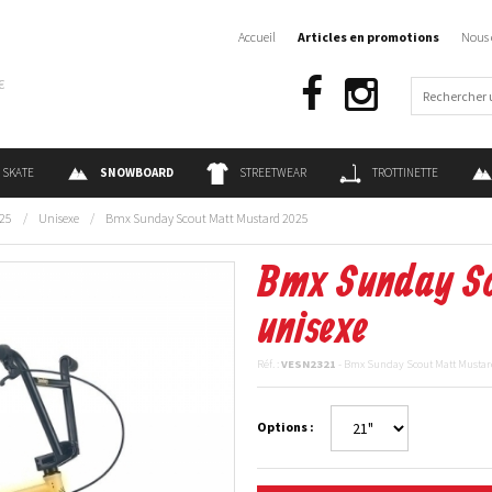
Accueil
Articles en promotions
Nous 
€
SKATE
SNOWBOARD
STREETWEAR
TROTTINETTE
25
/
Unisexe
/
Bmx Sunday Scout Matt Mustard 2025
Bmx Sunday Sc
unisexe
Réf. :
VESN2321
- Bmx Sunday Scout Matt Mustar
Options :