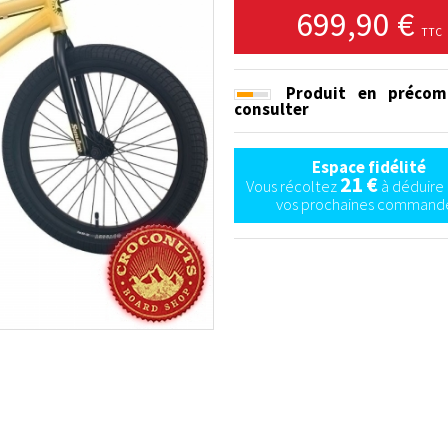
699,90 €
TTC
Produit en précom
consulter
Espace fidélité
21 €
Vous récoltez
à déduire 
vos prochaines commande