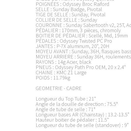
POIGNÉES : Odyssey Broc Raiford
SELLE : Sunday Badge, Pivotal
TIGE DE SELLE : Sunday, Pivotal
COLLIER DE SELLE : Sunday
COURONNE : Sunday Sabertooth v2, 25T, Ac
PÉDALIER : 170mm, 3 pièces, chromoly
BOITIER DE PÉDALIER : Scellé, Mid, 19mm
PÉDALES : Odyssey Twisted PC Pro
JANTES : P-7X aluminum, 20", 20H
MOYEU AVANT : Sunday, 36H, flasques basse
MOYEU ARRIERE : Sunday 36H, roulements s
RAYONS : 14g Acier, black
PNEUS : Odyssey Path Pro OEM, 20 x 2.4"
CHAINE : KMC Z1 Large
POIDS : 11.79kg
GEOMETRIE - CADRE
Longueur du Top Tube : 21"
Angle de la douille de direction : 75.5°
Angle de tube de selle : 71°
Longueur bases AR (Chainstay) : 13.2-13.5”
Hauteur boitier de pédalier : 11.5"
Longueur du tube de selle (standover) : 9”