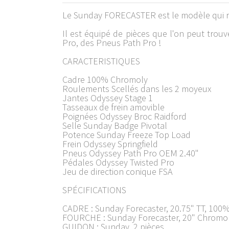
Le Sunday FORECASTER est le modèle qui rép
Il est équipé de pièces que l'on peut tro
Pro, des Pneus Path Pro !
CARACTERISTIQUES
Cadre 100% Chromoly
Roulements Scellés dans les 2 moyeux
Jantes Odyssey Stage 1
Tasseaux de frein amovible
Poignées Odyssey Broc Raidford
Selle Sunday Badge Pivotal
Potence Sunday Freeze Top Load
Frein Odyssey Springfield
Pneus Odyssey Path Pro OEM 2.40"
Pédales Odyssey Twisted Pro
Jeu de direction conique FSA
SPÉCIFICATIONS
CADRE : Sunday Forecaster, 20.75" TT, 100%
FOURCHE : Sunday Forecaster, 20" Chromo
GUIDON : Sunday, 2 pièces