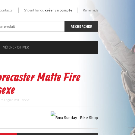
contacter
S'identifier ou
créer un compte
Panier vide
VÊTEMENTS HIVER
ecaster Matte Fire
sexe
ire Engine Red unisexe