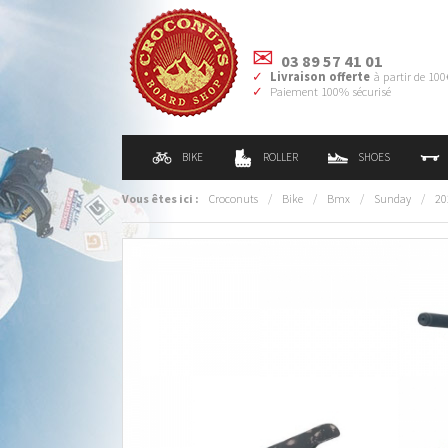
03 89 57 41 01
Livraison offerte
à partir de 100
Paiement 100% sécurisé
BIKE
ROLLER
SHOES
Vous êtes ici :
Croconuts
/
Bike
/
Bmx
/
Sunday
/
20