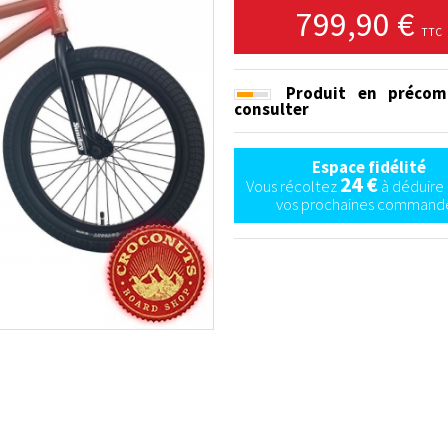
799,90 €
TTC
Produit en précom
consulter
Espace fidélité
24 €
Vous récoltez
à déduire 
vos prochaines commande