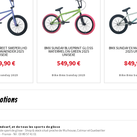
REET SWEPER LHD
BMX SUNDAY BLUEPRINT GLOSS
BMX SUNDAY EX M
LAVAENDER 2025
WATERMELON GREEN 2025
2025 U
ISEXE
UNISEXE
9,90 €
549,90 €
849,
Sunday 2025
Bike Bmx Sunday 2025
Bike Bmx S
motions
dsurf, et de tous les sports de glisse
 de sport de glisse - Shop & stock situé proche de Mulhouse, Colmar et Guebwiller
-
France
- Tél :
03 89 57 41 01