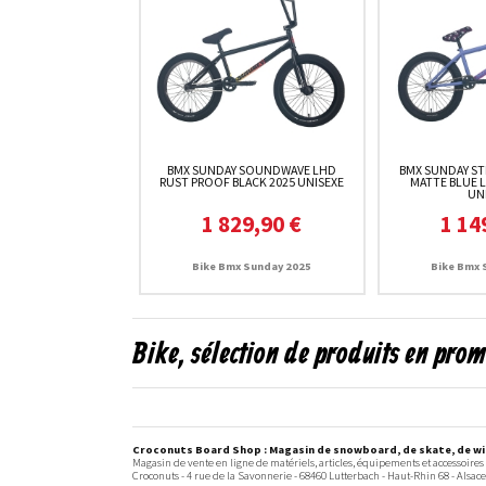
BMX SUNDAY SOUNDWAVE LHD
BMX SUNDAY ST
RUST PROOF BLACK 2025 UNISEXE
MATTE BLUE 
UN
1 829,90 €
1 14
Bike Bmx Sunday 2025
Bike Bmx 
Bike, sélection de produits en pro
Croconuts Board Shop : Magasin de snowboard, de skate, de win
Magasin de vente en ligne de matériels, articles, équipements et accessoires
Croconuts -
4 rue de la Savonnerie
-
68460
Lutterbach
- Haut-Rhin 68 -
Alsace