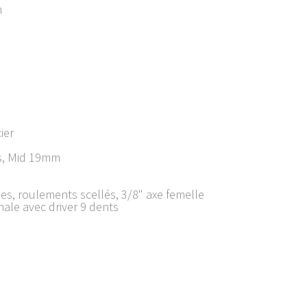
m
ier
s, Mid 19mm
s, roulements scellés, 3/8" axe femelle
le avec driver 9 dents