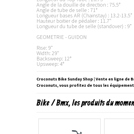
Angle de la douille de direction : 75.5°
Angle de tube de selle : 71°
Longueur bases AR (Chainstay) : 13.2-13.5”
Hauteur boitier de pédalier : 11.7"
Longueur du tube de selle (standover) : 9”
GEOMETRIE - GUIDON
Rise: 9"
Width: 29"
Backsweep: 12°
Upsweep: 4°
Croconuts Bike Sunday Shop | Vente en ligne de 
Croconuts, vous profitez de tous les équipements
Bike / Bmx, les produits du mome