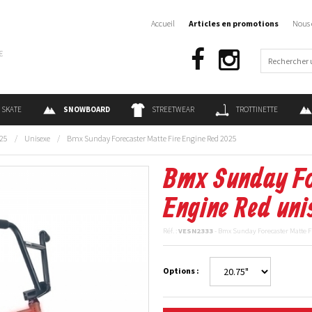
Accueil
Articles en promotions
Nous 
€
SKATE
SNOWBOARD
STREETWEAR
TROTTINETTE
25
/
Unisexe
/
Bmx Sunday Forecaster Matte Fire Engine Red 2025
Bmx Sunday For
Engine Red uni
Réf. :
VESN2333
- Bmx Sunday Forecaster Matte F
Options :