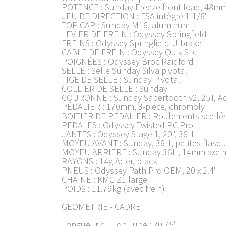
POTENCE : Sunday Freeze front load, 48m
JEU DE DIRECTION : FSA intégré 1-1/8"
TOP CAP : Sunday M16, aluminum
LEVIER DE FREIN : Odyssey Springfield
FREINS : Odyssey Springfield U-brake
CABLE DE FREIN : Odyssey Quik Slic
POIGNÉES : Odyssey Broc Raidford
SELLE : Selle Sunday Silva pivotal
TIGE DE SELLE : Sunday Pivotal
COLLIER DE SELLE : Sunday
COURONNE : Sunday Sabertooth v2, 25T, Ac
PÉDALIER : 170mm, 3-piece, chromoly
BOITIER DE PÉDALIER : Roulements scellé
PÉDALES : Odyssey Twisted PC Pro
JANTES : Odyssey Stage 1, 20", 36H
MOYEU AVANT : Sunday, 36H, petites flasque
MOYEU ARRIERE : Sunday 36H, 14mm axe ma
RAYONS : 14g Acier, black
PNEUS : Odyssey Path Pro OEM, 20 x 2.4"
CHAINE : KMC Z1 large
POIDS : 11.79kg (avec frein)
GEOMETRIE - CADRE
Longueur du Top Tube : 20.75"