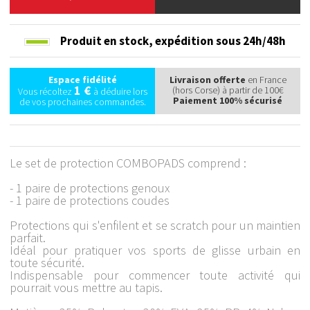
Produit en stock,
expédition sous 24h/48h
Espace fidélité
Livraison offerte
en France
1 €
(hors Corse) à partir de 100€
Vous récoltez
à déduire lors
Paiement 100% sécurisé
de vos prochaines commandes.
Le set de protection COMBOPADS comprend :
- 1 paire de protections genoux
- 1 paire de protections coudes
Protections qui s'enfilent et se scratch pour un maintien
parfait.
Idéal pour pratiquer vos sports de glisse urbain en
toute sécurité.
Indispensable pour commencer toute activité qui
pourrait vous mettre au tapis.