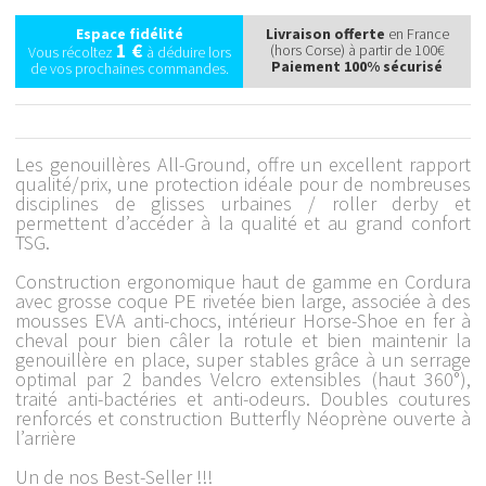
Espace fidélité
Livraison offerte
en France
1 €
(hors Corse) à partir de 100€
Vous récoltez
à déduire lors
Paiement 100% sécurisé
de vos prochaines commandes.
Les genouillères All-Ground, offre un excellent rapport
qualité/prix, une protection idéale pour de nombreuses
disciplines de glisses urbaines / roller derby et
permettent d’accéder à la qualité et au grand confort
TSG.
Construction ergonomique haut de gamme en Cordura
avec grosse coque PE rivetée bien large, associée à des
mousses EVA anti-chocs, intérieur Horse-Shoe en fer à
cheval pour bien câler la rotule et bien maintenir la
genouillère en place, super stables grâce à un serrage
optimal par 2 bandes Velcro extensibles (haut 360°),
traité anti-bactéries et anti-odeurs. Doubles coutures
renforcés et construction Butterfly Néoprène ouverte à
l’arrière
Un de nos Best-Seller !!!