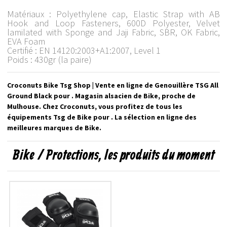
Matériaux : Polyethylene cap, Elastic Strap with AB
Hook and Loop Fasteners, 600D Polyester, Velvet
lamilated with Sponge and Jaji Fabric, SBR, OK Fabric,
EVA Foam
Certifié : EN 14120:2003+A1:2007, Level 1
Poids : 430gr (la paire)
Croconuts Bike Tsg Shop | Vente en ligne de Genouillère TSG All
Ground Black pour . Magasin alsacien de Bike, proche de
Mulhouse. Chez Croconuts, vous profitez de tous les
équipements Tsg de Bike pour . La sélection en ligne des
meilleures marques de Bike.
Bike / Protections, les produits du moment