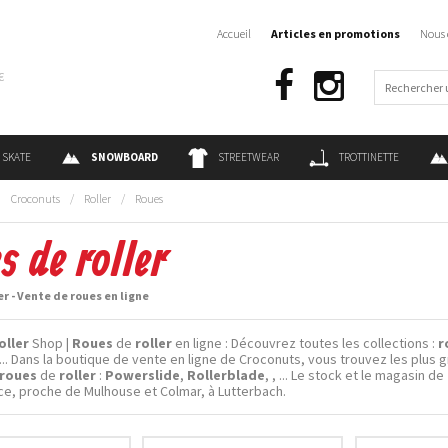
Accueil
Articles en promotions
Nous 
€
SKATE
SNOWBOARD
STREETWEAR
TROTTINETTE
:
Croconuts
/
Roller
/
Roues
s de roller
er - Vente de roues en ligne
oller
Shop |
Roues
de
roller
en ligne : Découvrez toutes les collections :
r
 ... Dans la boutique de vente en ligne de Croconuts, vous trouvez les plus 
roues
de
roller
:
Powerslide
,
Rollerblade
,
, ... Le stock et le magasin de
ce, proche de Mulhouse et Colmar, à Lutterbach.