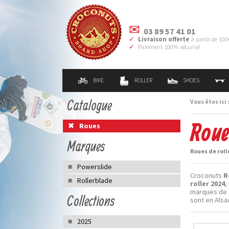
03 89 57 41 01
Livraison offerte
à partir de 100
Paiement 100% sécurisé
BIKE
ROLLER
SHOES
Catalogue
Vous êtes ici 
Roue
Roues
Marques
Roues de roll
Powerslide
Croconuts
R
Rollerblade
roller 2024
,
marques de
Collections
sont en Alsa
2025