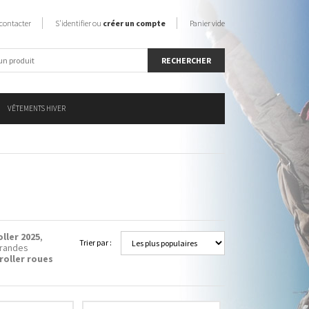
contacter
S'identifier ou
créer un compte
Panier vide
VÊTEMENTS HIVER
oller 2025
,
Trier par :
grandes
roller roues