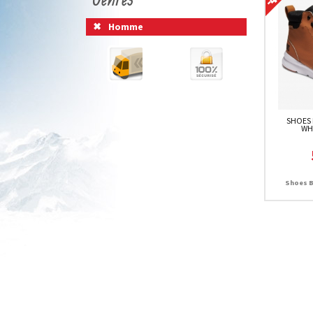
Homme
SHOES 
WH
Shoes B