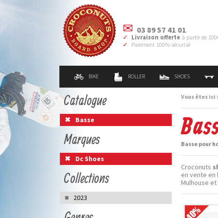
03 89 57 41 01
Livraison offerte
à partir de 100
Paiement 100% sécurisé
BIKE
ROLLER
SHOES
Catalogue
Vous êtes ici 
Bass
Basse
Marques
Basse pour h
Dc Shoes
Croconuts
s
Collections
en vente en 
Mulhouse et
2023
Genres