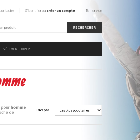
contacter
S'identifier ou
créer un compte
Panier vide
VÊTEMENTS HIVER
homme
pour
homme
Trier par :
roche de