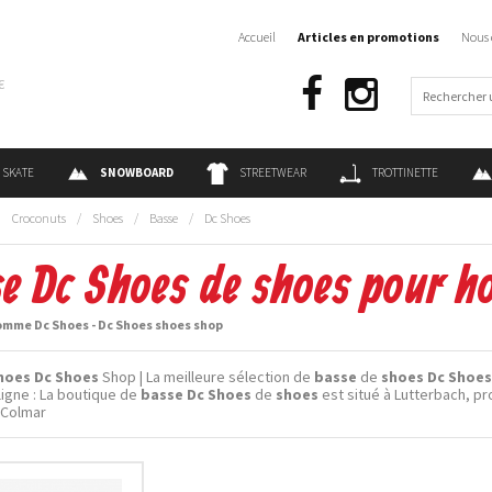
Accueil
Articles en promotions
Nous 
€
SKATE
SNOWBOARD
STREETWEAR
TROTTINETTE
:
Croconuts
/
Shoes
/
Basse
/
Dc Shoes
e Dc Shoes de shoes pour 
omme Dc Shoes - Dc Shoes shoes shop
hoes Dc Shoes
Shop | La meilleure sélection de
basse
de
shoes Dc Shoes
ligne : La boutique de
basse Dc Shoes
de
shoes
est situé à Lutterbach, p
 Colmar