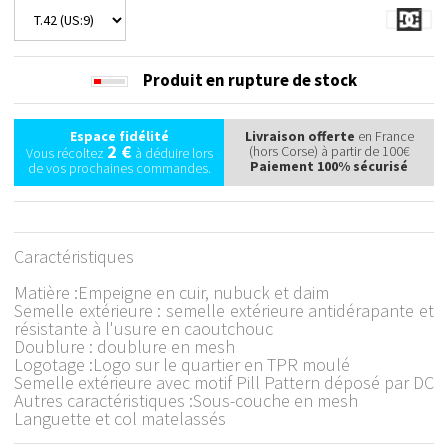
Produit en rupture de stock
Espace fidélité
Livraison offerte
en France
2 €
(hors Corse) à partir de 100€
Vous récoltez
à déduire lors
Paiement 100% sécurisé
de vos prochaines commandes.
Caractéristiques
Matière :Empeigne en cuir, nubuck et daim
Semelle extérieure : semelle extérieure antidérapante et
résistante à l'usure en caoutchouc
Doublure : doublure en mesh
Logotage :Logo sur le quartier en TPR moulé
Semelle extérieure avec motif Pill Pattern déposé par DC
Autres caractéristiques :Sous-couche en mesh
Languette et col matelassés