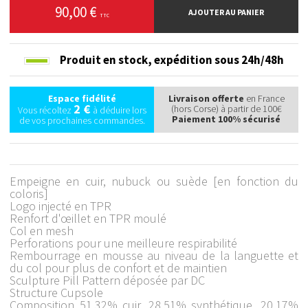
90,00 €
AJOUTER AU PANIER
TTC
Produit en stock,
expédition sous 24h/48h
Espace fidélité
Livraison offerte
en France
2 €
(hors Corse) à partir de 100€
Vous récoltez
à déduire lors
Paiement 100% sécurisé
de vos prochaines commandes.
Empeigne en cuir, nubuck ou suède [en fonction du
coloris]
Logo injecté en TPR
Renfort d'œillet en TPR moulé
Col en mesh
Perforations pour une meilleure respirabilité
Rembourrage en mousse au niveau de la languette et
du col pour plus de confort et de maintien
Sculpture Pill Pattern déposée par DC
Structure Cupsole
Composition 51,32% cuir, 28,51% synthétique, 20,17%