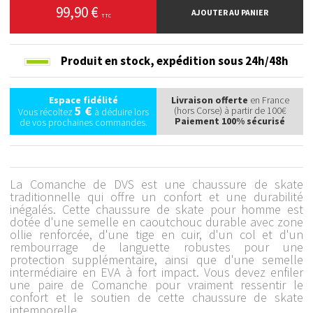
99,90 €
AJOUTER AU PANIER
TTC
Produit en stock,
expédition sous 24h/48h
Espace fidélité
Livraison offerte
en France
5 €
(hors Corse) à partir de 100€
Vous récoltez
à déduire lors
Paiement 100% sécurisé
de vos prochaines commandes.
La Comanche de DVS est une chaussure de skate
traditionnelle qui offre un confort et une durabilité
inégalés. Cette chaussure de skate pour homme est
dotée d'une semelle en caoutchouc durable avec zone
ollie renforcée, d'une tige en cuir, d'un col et d'un
rembourrage de languette robustes pour une
protection supplémentaire, ainsi que d'une semelle
intermédiaire en EVA à fort impact. Vous devez enfiler
une paire de Comanche pour vraiment ressentir le
confort et le soutien de cette chaussure de skate
intemporelle.