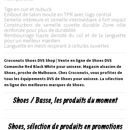
Tige en cuir et nubuck
Embout de talon moulé en TPR avec logo central
Semelle intérieure et semelle intermédiaire à fort impact
Construction de semelle cuvette durable Zone ollie
renforcée pour plus de durabilité
Rembourrage haute densité du col et de la languette
pour un meilleur maintien
Languette en mesh respirant à cellules ouvertes
Croconuts Shoes DVS Shop | Vente en ligne de Shoes DVS
Comanche Red Black White pour unisexe. Magasin alsacien de
Shoes, proche de Mulhouse. Chez Croconuts, vous profitez de
tous les équipements DVS de Shoes pour unisexe. La sélection
en ligne des meilleures marques de Shoes.
Shoes / Basse, les produits du moment
Shoes, sélection de produits en promotions