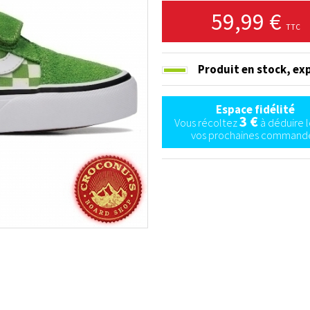
59,99 €
TTC
Produit en stock,
exp
Espace fidélité
3 €
Vous récoltez
à déduire l
vos prochaines commande