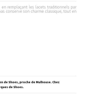
en remplaçant les lacets traditionnels par
bas conserve son charme classique, tout en
ien de Shoes, proche de Mulhouse. Chez
arques de Shoes.