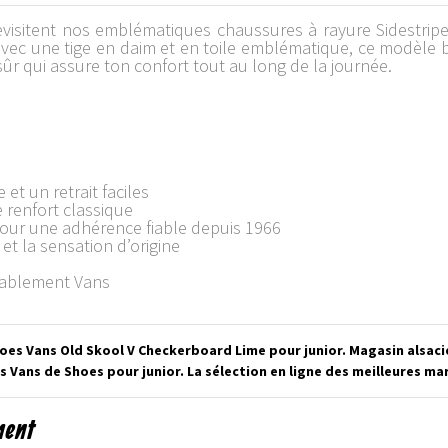
visitent nos emblématiques chaussures à rayure Sidestripe 
avec une tige en daim et en toile emblématique, ce modèle 
sûr qui assure ton confort tout au long de la journée.
et un retrait faciles
 renfort classique
our une adhérence fiable depuis 1966
et la sensation d’origine
tablement Vans
hoes Vans Old Skool V Checkerboard Lime pour junior. Magasin alsac
 Vans de Shoes pour junior. La sélection en ligne des meilleures m
ment