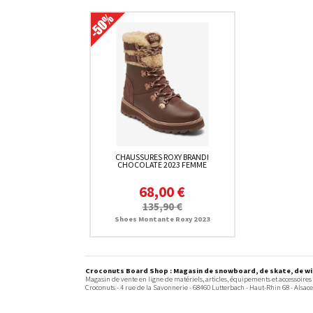
CHAUSSURES ROXY BRANDI
CHOCOLATE 2023 FEMME
68,00 €
135,90 €
Shoes Montante Roxy 2023
Croconuts Board Shop : Magasin de snowboard, de skate, de win
Magasin de vente en ligne de matériels, articles, équipements et accessoires
Croconuts -
4 rue de la Savonnerie
-
68460
Lutterbach
- Haut-Rhin 68 -
Alsace