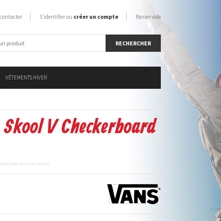
contacter
S'identifier ou
créer un compte
Panier vide
VÊTEMENTS HIVER
 Skool V Checkerboard
heckerboard Lime junior