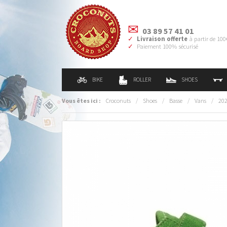
03 89 57 41 01
Livraison offerte
à partir de 100
Paiement 100% sécurisé
BIKE
ROLLER
SHOES
Vous êtes ici :
Croconuts
/
Shoes
/
Basse
/
Vans
/
20