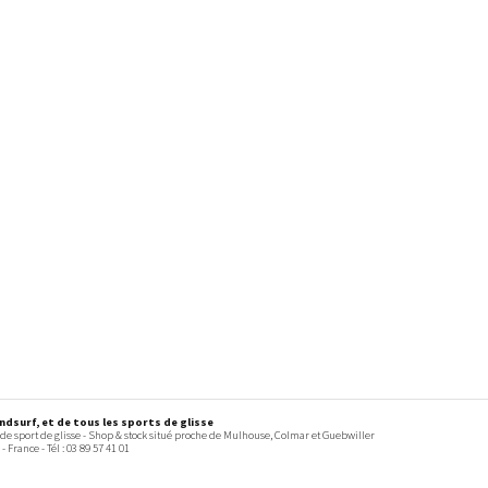
dsurf, et de tous les sports de glisse
 de sport de glisse - Shop & stock situé proche de Mulhouse, Colmar et Guebwiller
-
France
- Tél :
03 89 57 41 01