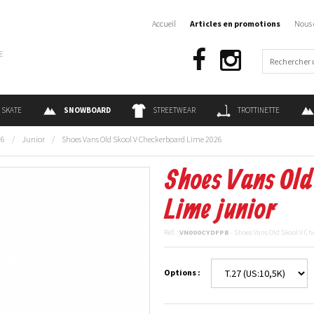
Accueil
Articles en promotions
Nous 
€
SKATE
SNOWBOARD
STREETWEAR
TROTTINETTE
26
/
Junior
/
Shoes Vans Old Skool V Checkerboard Lime 2026
Shoes Vans Old
Lime junior
Réf. :
VN000CYDFPB
- Shoes Vans Old Skool V C
Options :