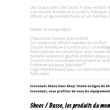
Les chaussures Old Skool V pour enfant re
une double fermeture à scratch. Fabriqué 
offrant un ajustement facile et un maintien 
Détails et composition
Chaussures basses pour enfant
Col rembourré offrant maintien et confort
Double fermeture à scratch pour un enfilage 
Paroi latérale en caoutchouc avec bande de
Semelle extérieure gaufrée emblématique p
Construction vulcanisée conservant le look 
Emblème iconique Sidestripe™
Logo checkerboard pour un style incontes
Toile, daim
Croconuts Shoes Vans Shop | Vente en ligne de S
Croconuts, vous profitez de tous les équipements
Shoes / Basse, les produits du mo