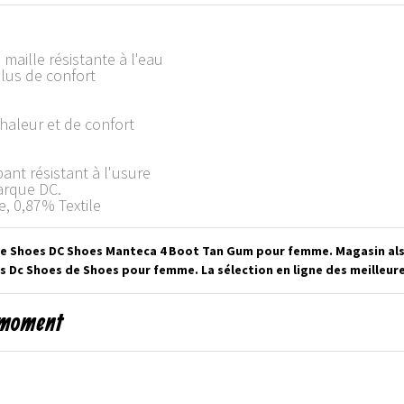
maille résistante à l'eau
lus de confort
haleur et de confort
ant résistant à l'usure
arque DC.
, 0,87% Textile
 de Shoes DC Shoes Manteca 4 Boot Tan Gum pour femme. Magasin als
s Dc Shoes de Shoes pour femme. La sélection en ligne des meilleu
 moment