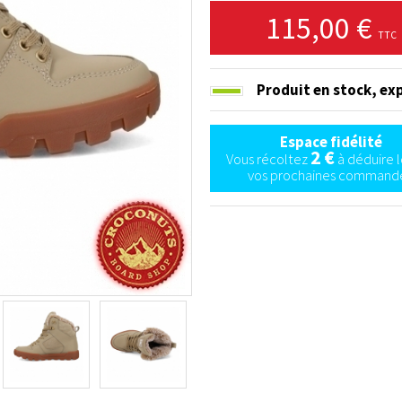
115,00 €
TTC
Produit en stock,
exp
Espace fidélité
2 €
Vous récoltez
à déduire l
vos prochaines commande