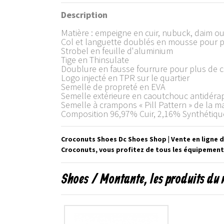
Description
Matière : empeigne en cuir, nubuck, daim ou 
Col et languette doublés en mousse pour p
Strobel en feuille d'aluminium
Tige en Thinsulate
Doublure en fausse fourrure pour plus de c
Logo injecté en TPR sur le quartier
Semelle de propreté en EVA
Semelle extérieure en caoutchouc antidérap
Semelle à crampons « Pill Pattern » de la m
Composition 96,97% Cuir, 2,16% Synthétique
Croconuts Shoes Dc Shoes Shop | Vente en ligne
Croconuts, vous profitez de tous les équipement
Shoes / Montante, les produits du