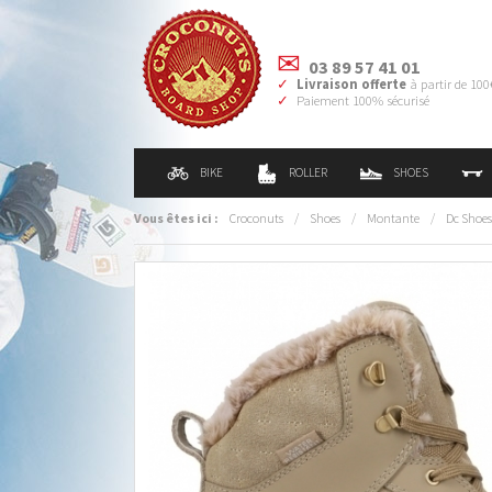
03 89 57 41 01
Livraison offerte
à partir de 100
Paiement 100% sécurisé
BIKE
ROLLER
SHOES
Vous êtes ici :
Croconuts
/
Shoes
/
Montante
/
Dc Shoes