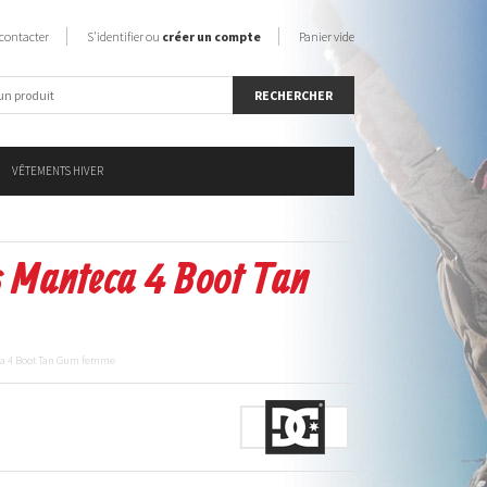
contacter
S'identifier ou
créer un compte
Panier vide
VÊTEMENTS HIVER
 Manteca 4 Boot Tan
ca 4 Boot Tan Gum femme