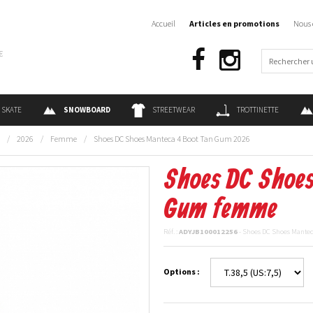
Accueil
Articles en promotions
Nous 
€
SKATE
SNOWBOARD
STREETWEAR
TROTTINETTE
/
2026
/
Femme
/
Shoes DC Shoes Manteca 4 Boot Tan Gum 2026
Shoes DC Shoes
Gum femme
Réf. :
ADYJB100012256
- Shoes DC Shoes Mante
Options :