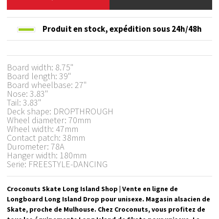
Produit en stock,
expédition sous 24h/48h
Board width: 8.75"
Board length: 39"
Board wheelbase: 27"
Nose: 3.83"
Tail: 3.83"
Deck shape: DROPTHROUGH
Wheel diameter: 70mm
Wheel width: 47mm
Contact patch: 38mm
Durometer: 78A
Hanger width: 180mm
Serie: FREESTYLE-DANCING
Croconuts Skate Long Island Shop | Vente en ligne de
Longboard Long Island Drop pour unisexe. Magasin alsacien de
Skate, proche de Mulhouse. Chez Croconuts, vous profitez de