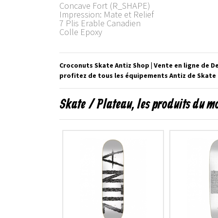
Concave Fort (R_SHAPE)
Impression: Mate et Relief
7 Plis Erable Canadien
Colle Epoxy
Croconuts Skate Antiz Shop | Vente en ligne de D
profitez de tous les équipements Antiz de Skate 
Skate / Plateau, les produits du 