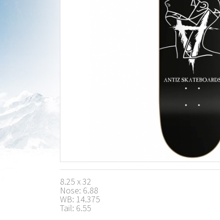
8.25 x 32
Nose: 6.88
WB: 14.375
Tail: 6.55