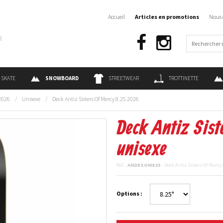
Accueil
Articles en promotions
Nous 
€
SKATE
SNOWBOARD
STREETWEAR
TROTTINETTE
2026
/
Unisexe
/
Deck Antiz Sisters Of Mercy 8.25 2026
Deck Antiz Sist
unisexe
Réf. :
ANDESOM825
- Deck Antiz Sisters Of Mercy
Options :