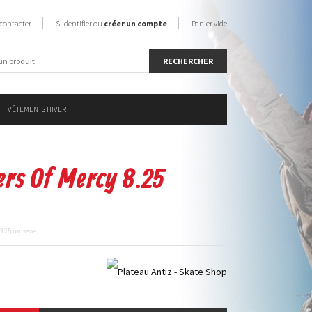
contacter
S'identifier ou
créer un compte
Panier vide
VÊTEMENTS HIVER
ers Of Mercy 8.25
 8.25 unisexe