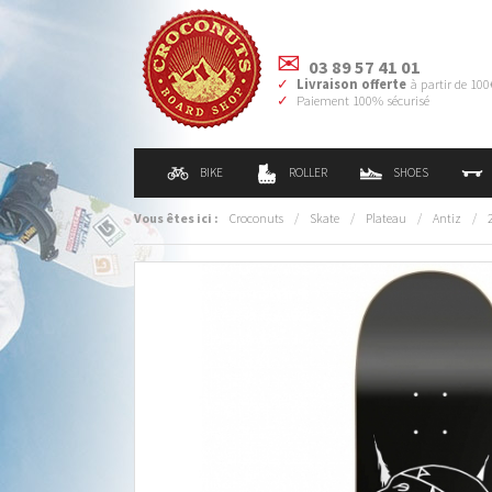
03 89 57 41 01
Livraison offerte
à partir de 100
Paiement 100% sécurisé
BIKE
ROLLER
SHOES
Vous êtes ici :
Croconuts
/
Skate
/
Plateau
/
Antiz
/