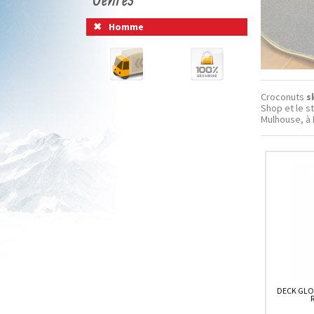
Homme
Croconuts
s
Shop et le 
Mulhouse, à 
DECK GLO