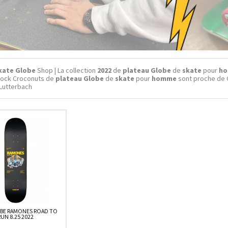
kate Globe
Shop | La collection
2022
de
plateau Globe
de
skate
pour
h
stock Croconuts de
plateau Globe
de
skate
pour
homme
sont proche de 
Lutterbach
BE RAMONES ROAD TO
RUN 8.25 2022