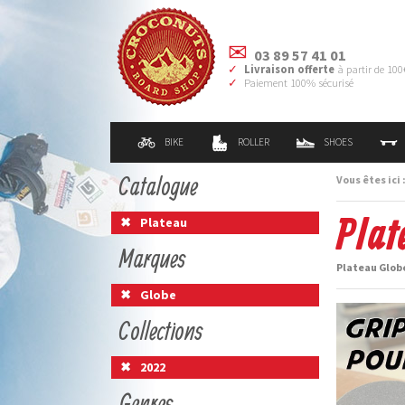
03 89 57 41 01
Livraison offerte
à partir de 100
Paiement 100% sécurisé
BIKE
ROLLER
SHOES
Catalogue
Vous êtes ici 
Plat
Plateau
Marques
Plateau Glob
Globe
Collections
2022
Genres