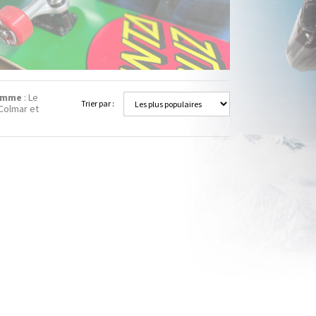
omme
: Le
Trier par :
Colmar et