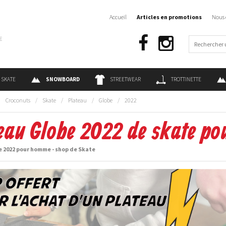
Accueil
Articles en promotions
Nous 
€
SKATE
SNOWBOARD
STREETWEAR
TROTTINETTE
:
Croconuts
/
Skate
/
Plateau
/
Globe
/
2022
eau Globe 2022 de skate p
e 2022 pour homme - shop de Skate