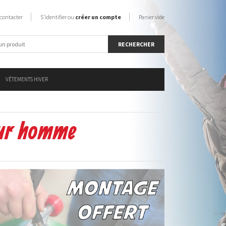
contacter
S'identifier ou
créer un compte
Panier vide
VÊTEMENTS HIVER
our homme