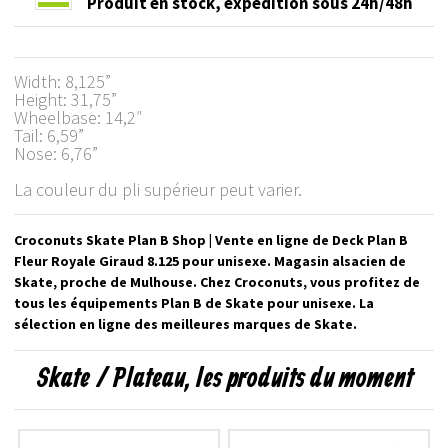
Produit en stock,
expédition sous 24h/48h
Width: 8,125”
Height: 31,75”
Wheelbase: 14,2″
Tail: 6,59”
Nose: 6,76”
La couleur du pli supérieur peut varier.
Croconuts Skate Plan B Shop | Vente en ligne de Deck Plan B
Fleur Royale Giraud 8.125 pour unisexe. Magasin alsacien de
Skate, proche de Mulhouse. Chez Croconuts, vous profitez de
tous les équipements Plan B de Skate pour unisexe. La
sélection en ligne des meilleures marques de Skate.
Skate / Plateau, les produits du moment