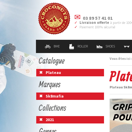
03 89 57 41 01
Livraison offerte
à partir de 100
Paiement 100% sécurisé
BIKE
ROLLER
SHOES
Catalogue
Vous êtes ici 
Plat
Plateau
Marques
Plateau Sk8ma
Sk8mafia
Collections
2021
Genres