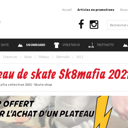
Accueil
Articles en promotions
Nous 
€
SKATE
SNOWBOARD
STREETWEAR
TROTTINETTE
:
Croconuts
/
Skate
/
Plateau
/
Sk8mafia
/
2021
eau de skate Sk8mafia 202
fia collection 2021 - Skate shop