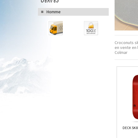
Homme
Croconuts sk
en vente en 
Colmar
DECK SK8