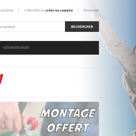
contacter
S'identifier ou
créer un compte
Panier vide
VÊTEMENTS HIVER
1