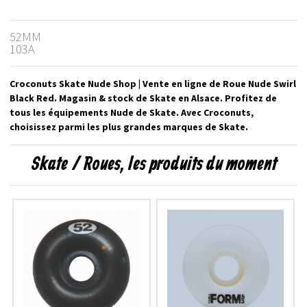
52MM
103A
Croconuts Skate Nude Shop | Vente en ligne de Roue Nude Swirl
Black Red. Magasin & stock de Skate en Alsace. Profitez de
tous les équipements Nude de Skate. Avec Croconuts,
choisissez parmi les plus grandes marques de Skate.
Skate / Roues, les produits du moment