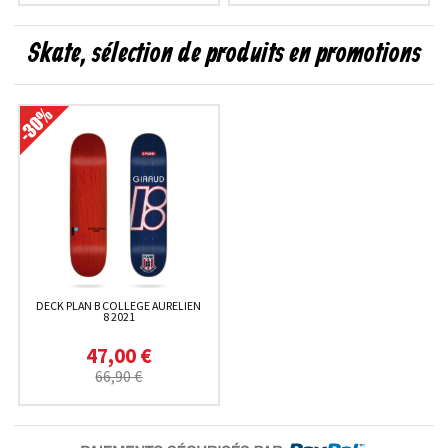
Skate, sélection de produits en promotions
DECK PLAN B COLLEGE AURELIEN
8 2021
47,00 €
66,90 €