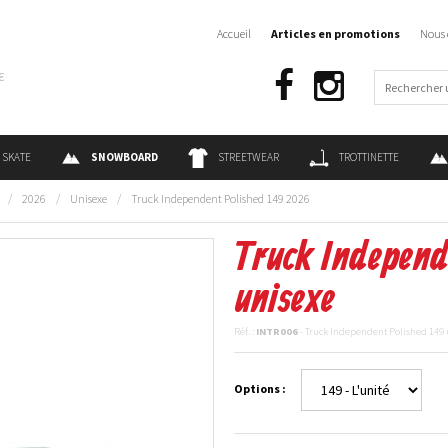
Accueil
Articles en promotions
Nous 
€
SKATE
SNOWBOARD
STREETWEAR
TROTTINETTE
/
2026
/
Unisexe
/
Truck Independent Polished 149 2026
Truck Independ
unisexe
Réf. :
INTR006
- Truck Independent Polished 149 
Options :