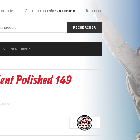
contacter
S'identifier ou
créer un compte
Panier vide
VÊTEMENTS HIVER
ent Polished 149
unisexe