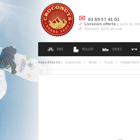
03 89 57 41 01
Livraison offerte
à partir de 100
Paiement 100% sécurisé
BIKE
ROLLER
SHOES
Vous êtes ici :
Croconuts
/
Skate
/
Truck
/
Independent