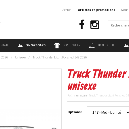
Accueil
Articles en promotions
Nous 
€
SKATE
SNOWBOARD
STREETWEAR
TROTTINETTE
2026
/
Unisexe
/
Truck Thunder Light Polished 147 2026
Truck Thunder 
unisexe
Réf. :
THTR239
- Truck Thunder Light Polished 1
Options :