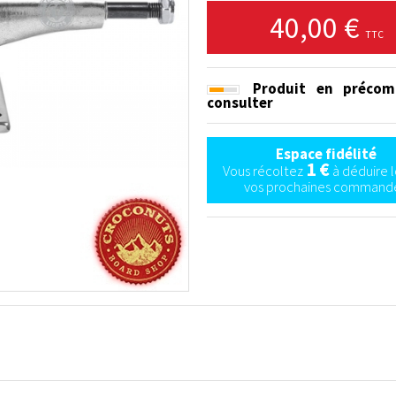
40,00 €
TTC
Produit en précom
consulter
Espace fidélité
1 €
Vous récoltez
à déduire l
vos prochaines commande