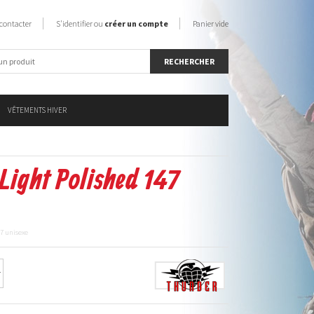
contacter
S'identifier ou
créer un compte
Panier vide
VÊTEMENTS HIVER
Light Polished 147
47 unisexe