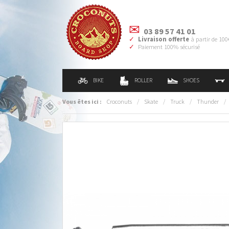
03 89 57 41 01
Livraison offerte
à partir de 100
Paiement 100% sécurisé
BIKE
ROLLER
SHOES
Vous êtes ici :
Croconuts
/
Skate
/
Truck
/
Thunder
/