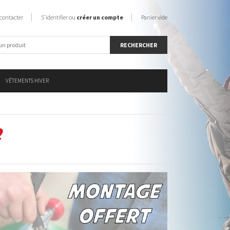
contacter
S'identifier ou
créer un compte
Panier vide
VÊTEMENTS HIVER
e