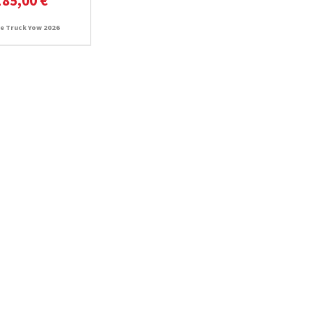
185,00 €
e Truck Yow 2026