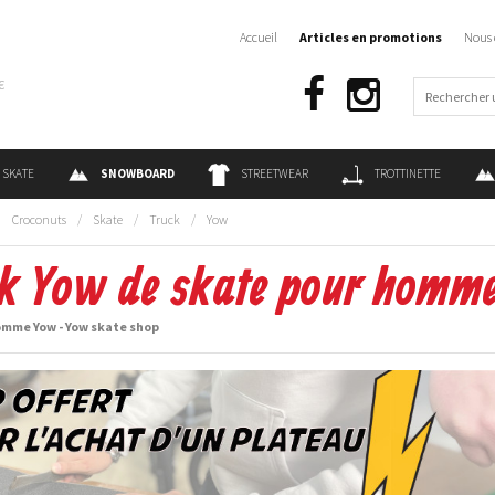
Accueil
Articles en promotions
Nous 
€
SKATE
SNOWBOARD
STREETWEAR
TROTTINETTE
:
Croconuts
/
Skate
/
Truck
/
Yow
k Yow de skate pour homm
omme Yow - Yow skate shop