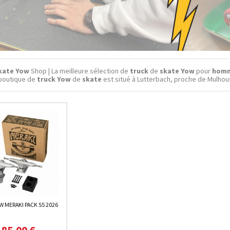
kate Yow
Shop | La meilleure sélection de
truck
de
skate Yow
pour
hom
a boutique de
truck Yow
de
skate
est situé à Lutterbach, proche de Mulhou
 MERAKI PACK S5 2026