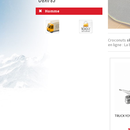
Homme
Croconuts
s
en ligne : L
TRUCK YOW