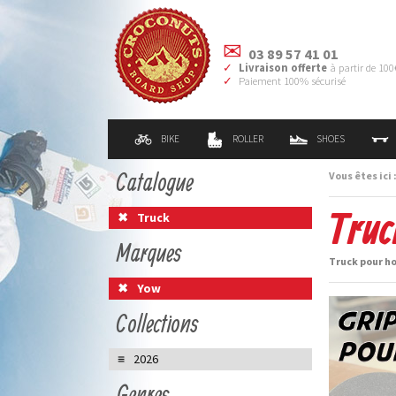
03 89 57 41 01
Livraison offerte
à partir de 100
Paiement 100% sécurisé
BIKE
ROLLER
SHOES
Catalogue
Vous êtes ici 
Truc
Truck
Marques
Truck pour h
Yow
Collections
2026
Genres