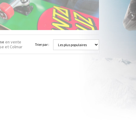
me
en vente
Trier par :
se et Colmar