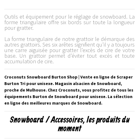
Outils et équipement pour le réglage de snowboard. La
forme triangulaire offre six bords sur toute la longueur
pour gratter.
La forme triangulaire de notre grattoir le démarque des
autres grattoirs. Ses six arêtes signifient qu’il y a toujours
une carre aiguisée pour gratter l’excès de cire de votre
base. Un grattoir permet d’éviter tout excès et toute
accumulation de cire.
Croconuts Snowboard Burton Shop | Vente en ligne de Scraper
Burton Tri pour unisexe. Magasin alsacien de Snowboard,
proche de Mulhouse. Chez Croconuts, vous profitez de tous les
équipements Burton de Snowboard pour unisexe. La sélection
en ligne des meilleures marques de Snowboard.
Snowboard / Accessoires, les produits du
moment