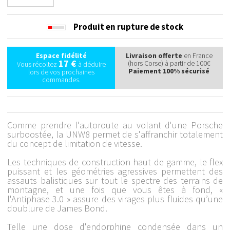
Produit en rupture de stock
Espace fidélité
Livraison offerte
en France
17 €
(hors Corse) à partir de 100€
Vous récoltez
à déduire
Paiement 100% sécurisé
lors de vos prochaines
commandes.
Comme prendre l'autoroute au volant d'une Porsche
surboostée, la UNW8 permet de s'affranchir totalement
du concept de limitation de vitesse.
Les techniques de construction haut de gamme, le flex
puissant et les géométries agressives permettent des
assauts balistiques sur tout le spectre des terrains de
montagne, et une fois que vous êtes à fond, «
l'Antiphase 3.0 » assure des virages plus fluides qu’une
doublure de James Bond.
Telle une dose d'endorphine condensée dans un