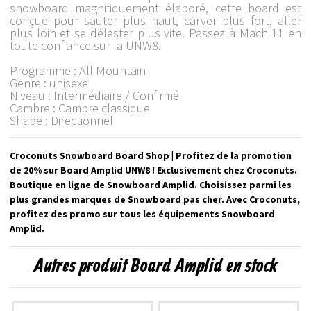
snowboard magnifiquement élaboré, cette board est
conçue pour sauter plus haut, carver plus fort, aller
plus loin et se délester plus vite. Passez à Mach 11 en
toute confiance sur la UNW8.
Programme : All Mountain
Genre : unisexe
Niveau : Intermédiaire / Confirmé
Cambre : Cambre classique
Shape : Directionnel
Croconuts Snowboard Board Shop | Profitez de la promotion
de 20% sur Board Amplid UNW8 ! Exclusivement chez Croconuts.
Boutique en ligne de Snowboard Amplid. Choisissez parmi les
plus grandes marques de Snowboard pas cher. Avec Croconuts,
profitez des promo sur tous les équipements Snowboard
Amplid.
Autres produit Board Amplid en stock