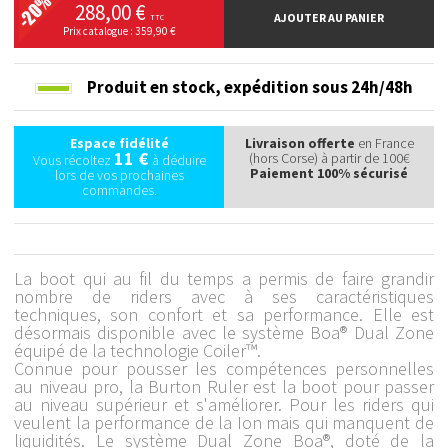
288,00 €
AJOUTER AU PANIER
TTC
Prix catalogue : 359,90 €
Produit en stock,
expédition sous 24h/48h
Espace fidélité
Livraison offerte
en France
11 €
(hors Corse) à partir de 100€
Vous récoltez
à déduire
Paiement 100% sécurisé
lors de vos prochaines
commandes.
La boot qui au fil du temps a permis de faire grandir
nombre de riders avec à ses caractéristiques
techniques, son confort et sa performance. Elle est
désormais disponible avec le système Boa® Dual Zone
équipé de la technologie Coiler™.
Connue pour pousser les compétences personnelles
au niveau pro, la Burton Ruler est la boot pour passer
au niveau supérieur et s'améliorer. Pour les riders qui
veulent la performance de la Ion mais qui manquent de
liquidités. Le système Dual Zone Boa®, doté de la