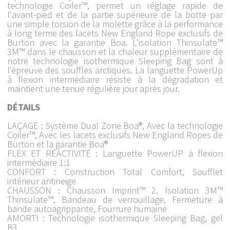
technologie Coiler™, permet un réglage rapide de
l'avant-pied et de la partie supérieure de la botte par
une simple torsion de la molette grâce à la performance
à long terme des lacets New England Rope exclusifs de
Burton avec la garantie Boa. L'isolation Thinsulate™
3M™ dans le chausson et la chaleur supplémentaire de
notre technologie isothermique Sleeping Bag sont à
l'épreuve des souffles arctiques. La languette PowerUp
à flexion intermédiaire résiste à la dégradation et
maintient une tenue régulière jour après jour.
DÉTAILS
LAÇAGE : Système Dual Zone Boa®, Avec la technologie
Coiler™, Avec les lacets exclusifs New England Ropes de
Burton et la garantie Boa®
FLEX ET RÉACTIVITÉ : Languette PowerUP à flexion
intermédiaire 1:1
CONFORT : Construction Total Comfort, Soufflet
intérieur antineige
CHAUSSON : Chausson Imprint™ 2, Isolation 3M™
Thinsulate™, Bandeau de verrouillage, Fermeture à
bande autoagrippante, Fourrure humaine
AMORTI : Technologie isothermique Sleeping Bag, gel
B3