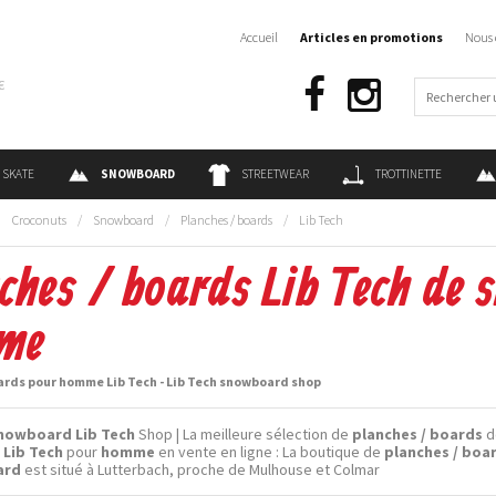
Accueil
Articles en promotions
Nous 
€
SKATE
SNOWBOARD
STREETWEAR
TROTTINETTE
:
Croconuts
/
Snowboard
/
Planches / boards
/
Lib Tech
ches / boards Lib Tech de
me
ards pour homme Lib Tech - Lib Tech snowboard shop
nowboard Lib Tech
Shop | La meilleure sélection de
planches / boards
d
Lib Tech
pour
homme
en vente en ligne : La boutique de
planches / boar
ard
est situé à Lutterbach, proche de Mulhouse et Colmar