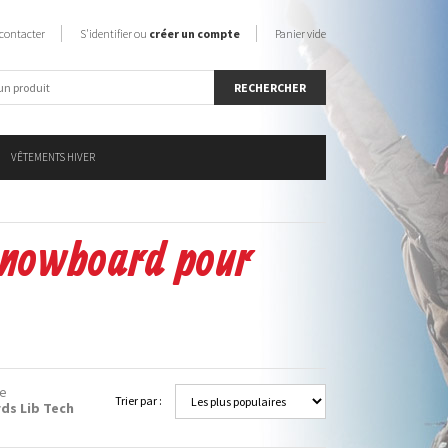
contacter
S'identifier ou
créer un compte
Panier vide
VÊTEMENTS HIVER
 snowboard pour
e
Trier par :
ds Lib Tech