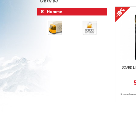
Homme
BOARD L
Snowboard