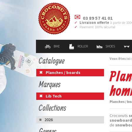
03 89 57 41 01
Livraison offerte
à partir de 100
Paiement 100% sécurisé
BIKE
ROLLER
SHOES
Catalogue
Vous êtes ici 
Plan
Planches / boards
Marques
hom
Lib Tech
Planches / bo
Collections
Croconuts
s
2026
snowboard 
de
snowbo
Genres