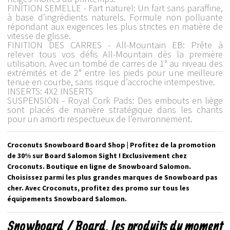
FINITION SEMELLE - Fart naturel: Un fart sans paraffine,
à base d’ingrédients naturels. Formule non polluante
répondant aux exigences les plus strictes en matière de
vitesse de glisse.
FINITION DES CARRES - All-Mountain EB: Prête à
relever tous vos défis All-Mountain dès la première
utilisation. Avec un tombé de carres de 1° au niveau des
extrémités et de 2° entre les pieds pour une meilleure
tenue en courbe, sans risque d’accroche intempestive.
INSERTS: 4X2 INSERTS
SUSPENSION - Royal Cork Pads: Des embouts en liège
sont placés de manière stratégique dans les chants
pour un amorti respectueux de l’environnement.
Croconuts Snowboard Board Shop | Profitez de la promotion
de 30% sur Board Salomon Sight ! Exclusivement chez
Croconuts. Boutique en ligne de Snowboard Salomon.
Choisissez parmi les plus grandes marques de Snowboard pas
cher. Avec Croconuts, profitez des promo sur tous les
équipements Snowboard Salomon.
Snowboard / Board, les produits du moment