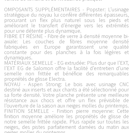
OMPOSANTS SUPPLÉMENTAIRES - Popster: L’usinage
stratégique du noyau lui confère différentes épaisseurs,
procurant un flex plus naturel sous les pieds et
améliorant le transfert d’énergie vers les extrémités
pour une détente plus dynamique.
FIBRE ET RÉSINE - Fibre de verre à densité moyenne bi-
axiale: Les couches de fibres moyenne densité
fabriquées en Europe garantissent une qualité
constante pour des planches à la fois légères et
dynamiques.
MATÉRIAUX SEMELLE - EG extrudée: Plus dur que l’EXT,
l’EXT EG de Salomon offre la facilité d’entretien d’une
semelle non frittée et bénéficie des remarquables
propriétés de glisse Electra.
NOYAU - Aspen Strong: Le bois avec usinage CNC
destiné aux inserts et aux chants a été sélectionné pour
sa forte densité. Votre planche présente une meilleure
résistance aux chocs et offre un flex prévisible de
l’ouverture de la saison aux neiges molles du printemps.
FINITION SEMELLE - Finition pierre moyenne: Cette
finition moyenne améliore les propriétés de glisse de
notre semelle frittée rapide. Plus rapide sur toutes les
neiges, des pistes parfaitement damées du matin aux
neiges molles du printemps.