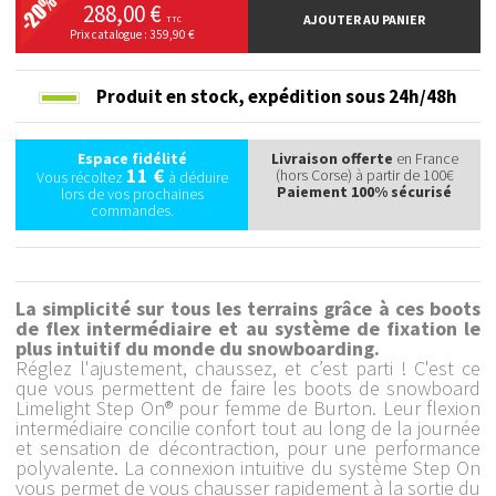
288,00 €
AJOUTER AU PANIER
TTC
Prix catalogue : 359,90 €
Produit en stock,
expédition sous 24h/48h
Espace fidélité
Livraison offerte
en France
11 €
(hors Corse) à partir de 100€
Vous récoltez
à déduire
Paiement 100% sécurisé
lors de vos prochaines
commandes.
La simplicité sur tous les terrains grâce à ces boots
de flex intermédiaire et au système de fixation le
plus intuitif du monde du snowboarding.
Réglez l'ajustement, chaussez, et c’est parti ! C'est ce
que vous permettent de faire les boots de snowboard
Limelight Step On® pour femme de Burton. Leur flexion
intermédiaire concilie confort tout au long de la journée
et sensation de décontraction, pour une performance
polyvalente. La connexion intuitive du système Step On
vous permet de vous chausser rapidement à la sortie du