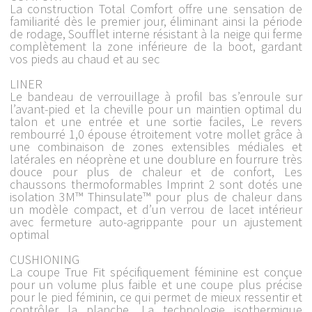
La construction Total Comfort offre une sensation de
familiarité dès le premier jour, éliminant ainsi la période
de rodage, Soufflet interne résistant à la neige qui ferme
complètement la zone inférieure de la boot, gardant
vos pieds au chaud et au sec
LINER
Le bandeau de verrouillage à profil bas s’enroule sur
l’avant-pied et la cheville pour un maintien optimal du
talon et une entrée et une sortie faciles, Le revers
rembourré 1,0 épouse étroitement votre mollet grâce à
une combinaison de zones extensibles médiales et
latérales en néoprène et une doublure en fourrure très
douce pour plus de chaleur et de confort, Les
chaussons thermoformables Imprint 2 sont dotés une
isolation 3M™ Thinsulate™ pour plus de chaleur dans
un modèle compact, et d’un verrou de lacet intérieur
avec fermeture auto-agrippante pour un ajustement
optimal
CUSHIONING
La coupe True Fit spécifiquement féminine est conçue
pour un volume plus faible et une coupe plus précise
pour le pied féminin, ce qui permet de mieux ressentir et
contrôler la planche, La technologie isothermique