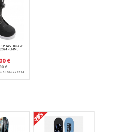
S PHASE BOA W
 2024 FEMME
00 €
90 €
 Dc Shoes 2024