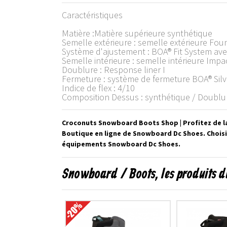
Caractéristiques
Matière :Matière supérieure synthétique
Semelle extérieure : semelle extérieure Fou
Système d'ajustement : BOA® Fit System av
Semelle intérieure : semelle intérieure Imp
Doublure : Response liner I
Fermeture : système de fermeture BOA® Silv
Indice de flex : 4/10
Composition Dessus : synthétique / Doublure
Croconuts Snowboard Boots Shop | Profitez de l
Boutique en ligne de Snowboard Dc Shoes. Choisi
équipements Snowboard Dc Shoes.
Snowboard / Boots, les produits 