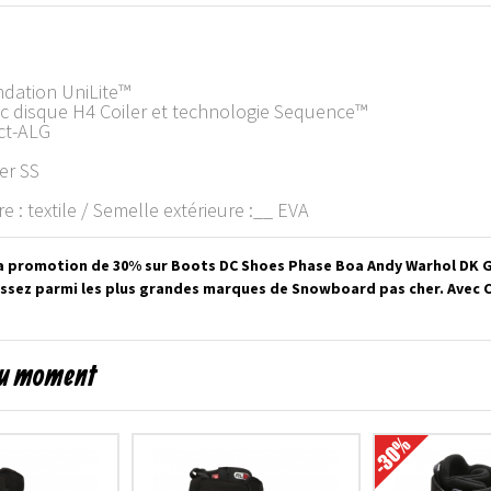
ndation UniLite™
ec disque H4 Coiler et technologie Sequence™
act-ALG
er SS
 : textile / Semelle extérieure :__ EVA
a promotion de 30% sur Boots DC Shoes Phase Boa Andy Warhol DK Gr
ssez parmi les plus grandes marques de Snowboard pas cher. Avec C
du moment