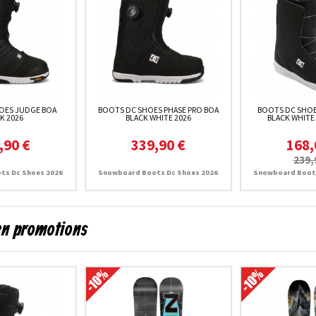
OES JUDGE BOA
BOOTS DC SHOES PHASE PRO BOA
BOOTS DC SHOE
K 2026
BLACK WHITE 2026
BLACK WHITE
,90 €
339,90 €
168,
239,
ts Dc Shoes 2026
Snowboard Boots Dc Shoes 2026
Snowboard Boots
en promotions