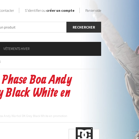
contacter
S'identifier ou
créer un compte
Panier vide
VÊTEMENTS HIVER
4
s Phase Boa Andy
 Black White en
Boa Andy Warhol DK Grey Black White en promotion