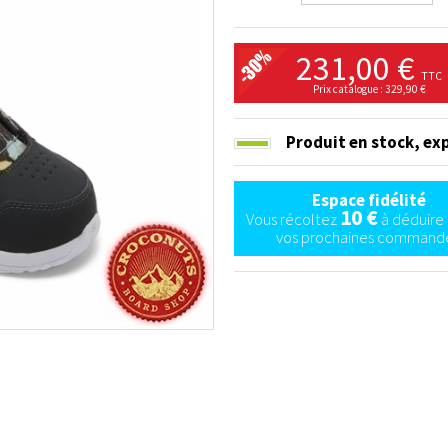
231,00 €
TTC
Prix catalogue : 329,90 €
Produit en stock,
exp
Espace fidélité
10 €
Vous récoltez
à déduire 
vos prochaines commande