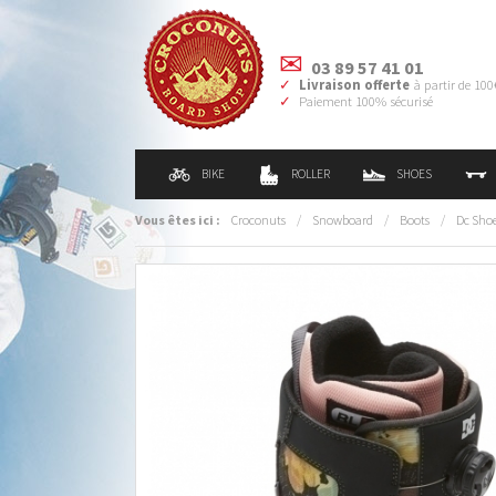
03 89 57 41 01
Livraison offerte
à partir de 100
Paiement 100% sécurisé
BIKE
ROLLER
SHOES
Vous êtes ici :
Croconuts
/
Snowboard
/
Boots
/
Dc Sho