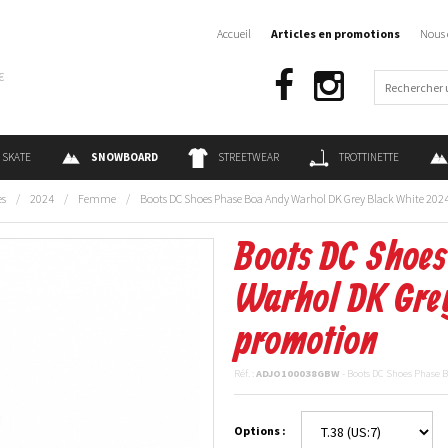
Accueil
Articles en promotions
Nous 
€
SKATE
SNOWBOARD
STREETWEAR
TROTTINETTE
es
/
2024
/
Femme
/
Boots DC Shoes Phase Boa Andy Warhol DK Grey Black White 202
Boots DC Shoe
Warhol DK Grey
promotion
Réf. :
ADJO100038GBW
- Boots DC Shoes Phase 
Options :