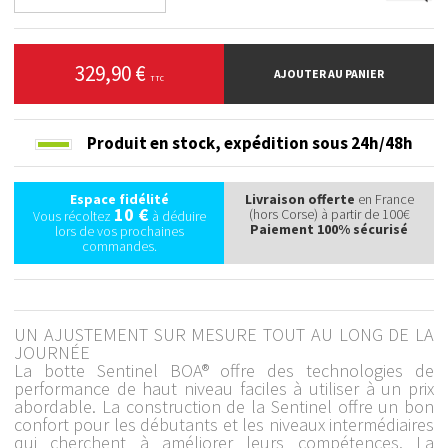
329,90 €
AJOUTER AU PANIER
TTC
Produit en stock,
expédition sous 24h/48h
Espace fidélité
Livraison offerte
en France
10 €
(hors Corse) à partir de 100€
Vous récoltez
à déduire
Paiement 100% sécurisé
lors de vos prochaines
commandes.
UN AJUSTEMENT SUR MESURE TOUT AU LONG DE LA
JOURNÉE
La botte Sentinel BOA® offre des technologies de
performance de haut niveau faciles à utiliser à un prix
abordable. La construction de la Sentinel offre un bon
confort pour les débutants et les niveaux intermédiaires
qui cherchent à améliorer leurs compétences. La