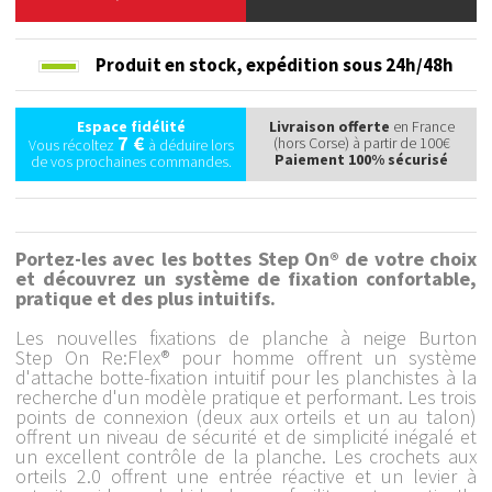
Produit en stock,
expédition sous 24h/48h
Espace fidélité
Livraison offerte
en France
7 €
(hors Corse) à partir de 100€
Vous récoltez
à déduire lors
Paiement 100% sécurisé
de vos prochaines commandes.
Portez-les avec les bottes Step On® de votre choix
et découvrez un système de fixation confortable,
pratique et des plus intuitifs.
Les nouvelles fixations de planche à neige Burton
Step On Re:Flex® pour homme offrent un système
d'attache botte-fixation intuitif pour les planchistes à la
recherche d'un modèle pratique et performant. Les trois
points de connexion (deux aux orteils et un au talon)
offrent un niveau de sécurité et de simplicité inégalé et
un excellent contrôle de la planche. Les crochets aux
orteils 2.0 offrent une entrée réactive et un levier à