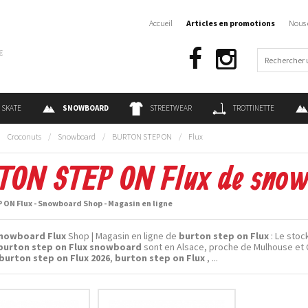
Accueil
Articles en promotions
Nous 
€
SKATE
SNOWBOARD
STREETWEAR
TROTTINETTE
:
Croconuts
/
Snowboard
/
BURTON STEP ON
/
Flux
TON STEP ON Flux de sno
ON Flux - Snowboard Shop - Magasin en ligne
nowboard Flux
Shop | Magasin en ligne de
burton step on Flux
: Le stock
burton step on Flux snowboard
sont en Alsace, proche de Mulhouse et 
burton step on Flux 2026
,
burton step on Flux
, ...