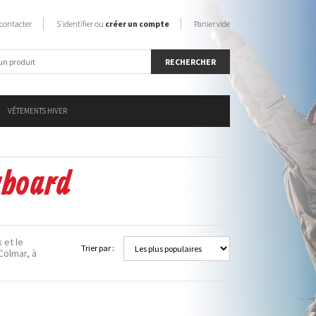
contacter
S'identifier ou
créer un compte
Panier vide
VÊTEMENTS HIVER
wboard
 et le
Trier par :
Colmar, à