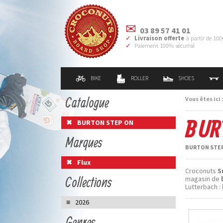
03 89 57 41 01
Livraison offerte
à partir de 100
Paiement 100% sécurisé
BIKE
ROLLER
SHOES
Catalogue
Vous êtes ici 
BUR
BURTON STEP ON
Marques
BURTON STEP 
Flux
Croconuts
S
Collections
magasin de
Lutterbach :
2026
Genres