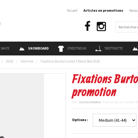
Accueil
Articles en promotions
Nous 
€
SKATE
SNOWBOARD
STREETWEAR
TROTTINETTE
/
2026
/
Homme
/
Fixations Burton Cartel X Black Red 2026
Fixations Burto
promotion
Réf. :
2223010I60RG
- Fixations Burton Cartel X
Options :