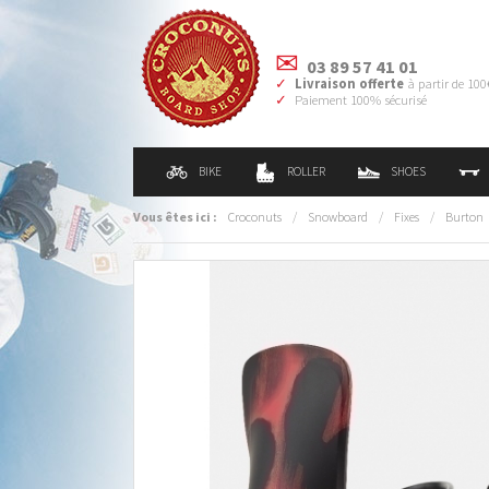
03 89 57 41 01
Livraison offerte
à partir de 100
Paiement 100% sécurisé
BIKE
ROLLER
SHOES
Vous êtes ici :
Croconuts
/
Snowboard
/
Fixes
/
Burton