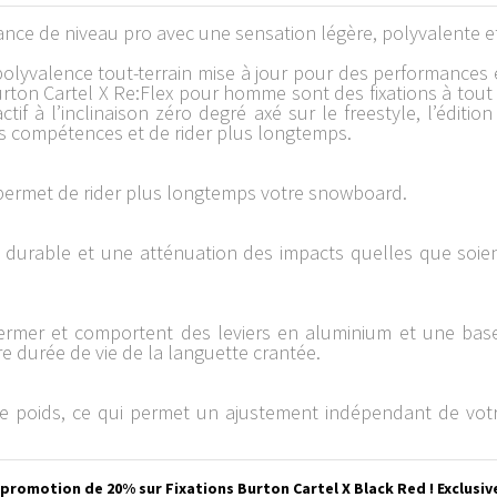
ce de niveau pro avec une sensation légère, polyvalente et r
a polyvalence tout-terrain mise à jour pour des performance
Burton Cartel X Re:Flex pour homme sont des fixations à tout
ctif à l’inclinaison zéro degré axé sur le freestyle, l’édit
s compétences et de rider plus longtemps.
 permet de rider plus longtemps votre snowboard.
 durable et une atténuation des impacts quelles que soient
fermer et comportent des leviers en aluminium et une base
e durée de vie de la languette crantée.
t le poids, ce qui permet un ajustement indépendant de votr
promotion de 20% sur Fixations Burton Cartel X Black Red ! Exclusi