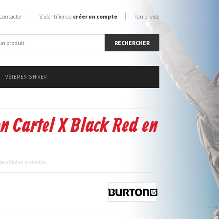
contacter
S'identifier ou
créer un compte
Panier vide
VÊTEMENTS HIVER
n Cartel X Black Red en
 Black Red en promotion