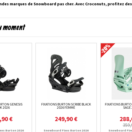
andes marques de Snowboard pas cher. Avec Croconuts, profitez d
du moment
URTON GENESIS
FIXATIONS BURTON SCRIBE BLACK
FIXATIONS BURTO
K 2026
2026 FEMME
SAGE 
,90 €
249,90 €
288,
359,
xes Burton 2026
Snowboard Fixes Burton 2026
Snowboard Fixe