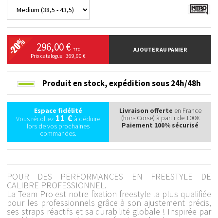
296,00 €
AJOUTER AU PANIER
TTC
Prix catalogue : 369,90 €
Produit en stock,
expédition sous 24h/48h
Espace fidélité
Livraison offerte
en France
11 €
(hors Corse) à partir de 100€
Vous récoltez
à déduire
Paiement 100% sécurisé
lors de vos prochaines
commandes.
POUR DES PERFORMANCES EN FREESTYLE DE
CALIBRE PROFESSIONNEL.
La Team Pro est notre fixation freestyle la plus qualifiée
pour les professionnels grâce à son ajustement précis,
ses straps réactifs et sa durabilité globale ! Inspirée par