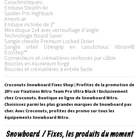
Caractéristiques:
Embase Stealth Air
Spoiler Pro Highback
Amorti air
Embase inclinée de 3°
Mini disque 2x4 avec verrouillage d'angle
Technologie Board Saver
Sangle cheville Premium Locked Down
Sangle orteil Übergrip en caoutchouc Vibram©
EcoStep™
Connecteurs et crémaillères renforcés par câble
Boucles en Aluminium forgé
Boucles et crémaillères à entrée facile
Croconuts Snowboard Fixes Shop | Profitez de la promotion de
20% sur Fixations Nitro Team Pro Ultra Black ! Exclusivement
chez Croconuts. Boutique en ligne de Snowboard Nitro.
Choisissez parmi les plus grandes marques de Snowboard pas
cher. Avec Croconuts, profitez des promo sur tous les
équipements Snowboard Nitro.
Snowboard / Fixes, les produits du moment